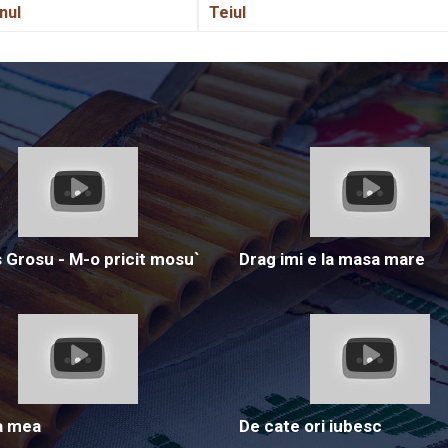
nul
Teiul
Grosu - M-o pricit mosu`
Drag imi e la masa mare
a mea
De cate ori iubesc