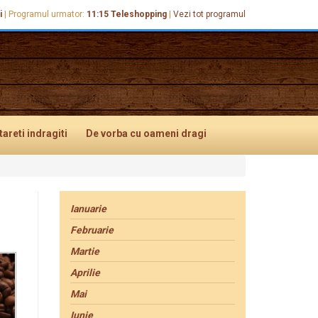
i
|
Programul urmator:
11:15
Teleshopping
|
Vezi tot programul
tareti
indragiti
De vorba
cu oameni dragi
Ianuarie
Februarie
Martie
Aprilie
Mai
Iunie