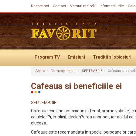
Despre noi
Contact
Versuri melodii
Informatii utile
Cale
Program TV
Emisiuni
Traditii
si obiceiuri
Acasa
Farmacia naturii
SEPTEMBRIE
Cafeaua si benefic
Evenimente
Cafeaua si beneficiile ei
SEPTEMBRIE
Cafeaua con?ine antioxidan?i (fenol, arome volatile) c
celulelor ?i, implicit, declan?area unor boli, iar acidul 
glucoza.
Cafeaua este recomandata în special persoanelor care 