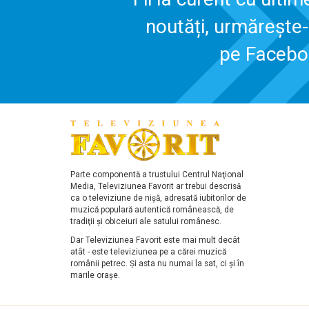
noutăți, urmărește
pe Faceb
Parte componentă a trustului Centrul Naţional
Media, Televiziunea Favorit ar trebui descrisă
ca o televiziune de nişă, adresată iubitorilor de
muzică populară autentică românească, de
tradiţii şi obiceiuri ale satului românesc.
Dar Televiziunea Favorit este mai mult decât
atât - este televiziunea pe a cărei muzică
românii petrec. Şi asta nu numai la sat, ci şi în
marile oraşe.