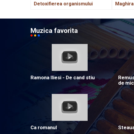
Detoxifierea organismului
Maghira
Muzica favorita
Ramona Iliesi - De cand stiu
Remus 
de mic
Ca romanul
Steau