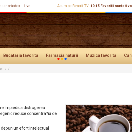
ndar ortodox
Live
Acum pe Favorit TV:
10:15
Favoritii sunteti vo
Bucataria
favorita
Farmacia
naturii
Muzica
favorita
Can
iile ei
are împiedica distrugerea
colorgenic reduce concentra?ia de
depun un efort intelectual