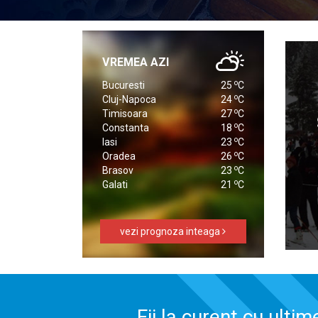
VREMEA AZI
o
Bucuresti
25
C
o
Cluj-Napoca
24
C
o
Timisoara
27
C
o
Constanta
18
C
o
Iasi
23
C
o
Oradea
26
C
o
Brasov
23
C
o
Galati
21
C
vezi prognoza inteaga
Fii la curent cu ultim