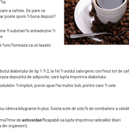
?ia.
oare a cafelei. Se pare ca
ar poate sporii ?i buna dispozi?
ine ?i substan?e antiadezive ?i
re.
ece func?ioneaza ca un laxativ.
ul diabetului de tip 1 ?i 2, la fel ?i acidul calorgenic con?inut tot de ca
eaza depozitul de adipocite, care lupta împotriva diabetului.
ulelor ?i implicit, previn apari?ia multor boli, printre care ?i cele
cu câteva kilograme în plus. Exista sute de solu?ii de combatere a celulit
o mul?ime de
antioxidan?i
capabili sa lupte împotriva radicalilor liberi
ra din organism).