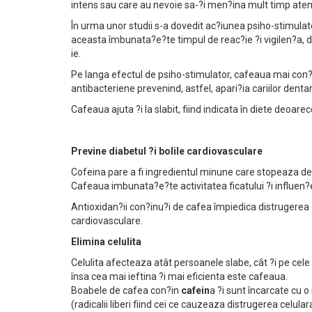
intens sau care au nevoie sa-?i men?ina mult timp aten
În urma unor studii s-a dovedit ac?iunea psiho-stimulat
aceasta îmbunata?e?te timpul de reac?ie ?i vigilen?a, d
ie.
Pe langa efectul de psiho-stimulator, cafeaua mai con?
antibacteriene prevenind, astfel, apari?ia cariilor denta
Cafeaua ajuta ?i la slabit, fiind indicata în diete deoar
Previne diabetul ?i bolile cardiovasculare
Cofeina pare a fi ingredientul minune care stopeaza debut
Cafeaua imbunata?e?te activitatea ficatului ?i influen?
Antioxidan?ii con?inu?i de cafea împiedica distrugerea cel
cardiovasculare.
Elimina celulita
Celulita afecteaza atât persoanele slabe, cât ?i pe cele 
însa cea mai ieftina ?i mai eficienta este cafeaua.
Boabele de cafea con?in
cafein
a ?i sunt încarcate cu 
(radicalii liberi fiind cei ce cauzeaza distrugerea celula