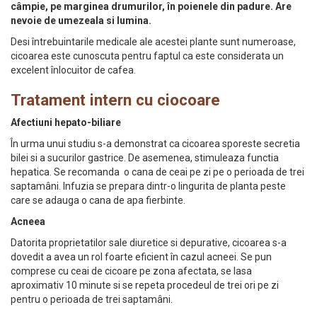
câmpie, pe marginea drumurilor, în poienele din padure. Are
nevoie de umezeala si lumina.
Desi întrebuintarile medicale ale acestei plante sunt numeroase,
cicoarea este cunoscuta pentru faptul ca este considerata un
excelent înlocuitor de cafea.
Tratament intern cu ciocoare
Afectiuni hepato-biliare
În urma unui studiu s-a demonstrat ca cicoarea sporeste secretia
bilei si a sucurilor gastrice. De asemenea, stimuleaza functia
hepatica. Se recomanda o cana de ceai pe zi pe o perioada de trei
saptamâni. Infuzia se prepara dintr-o lingurita de planta peste
care se adauga o cana de apa fierbinte.
Acneea
Datorita proprietatilor sale diuretice si depurative, cicoarea s-a
dovedit a avea un rol foarte eficient în cazul acneei. Se pun
comprese cu ceai de cicoare pe zona afectata, se lasa
aproximativ 10 minute si se repeta procedeul de trei ori pe zi
pentru o perioada de trei saptamâni.