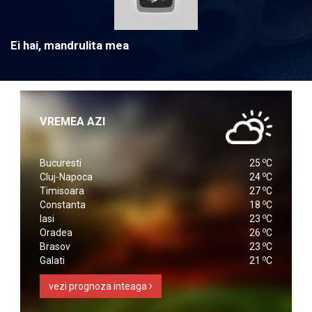
Ei hai, mandrulita mea
VREMEA AZI
o
Bucuresti
25
C
o
Cluj-Napoca
24
C
o
Timisoara
27
C
o
Constanta
18
C
o
Iasi
23
C
o
Oradea
26
C
o
Brasov
23
C
o
Galati
21
C
vezi prognoza inteaga