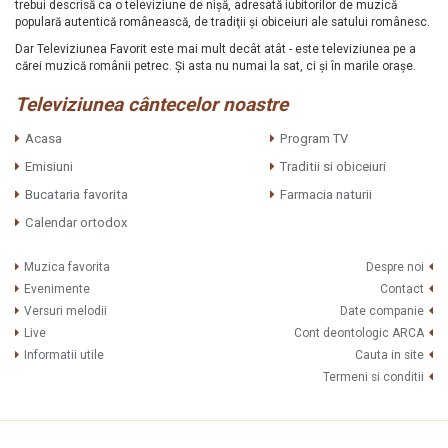
trebui descrisă ca o televiziune de nişă, adresată iubitorilor de muzică
populară autentică românească, de tradiţii şi obiceiuri ale satului românesc.
Dar Televiziunea Favorit este mai mult decât atât - este televiziunea pe a
cărei muzică românii petrec. Şi asta nu numai la sat, ci şi în marile oraşe.
Televiziunea cântecelor noastre
Acasa
Program TV
Emisiuni
Traditii si obiceiuri
Bucataria favorita
Farmacia naturii
Calendar ortodox
Muzica favorita
Despre noi
Evenimente
Contact
Versuri melodii
Date companie
Live
Cont deontologic ARCA
Informatii utile
Cauta in site
Termeni si conditii