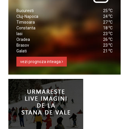
o
Bucuresti
25
C
o
Cluj-Napoca
24
C
o
Timisoara
27
C
o
Constanta
18
C
o
Iasi
23
C
o
Oradea
26
C
o
Brasov
23
C
o
Galati
21
C
vezi prognoza inteaga