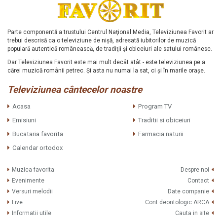
Parte componentă a trustului Centrul Naţional Media, Televiziunea Favorit ar
trebui descrisă ca o televiziune de nişă, adresată iubitorilor de muzică
populară autentică românească, de tradiţii şi obiceiuri ale satului românesc.
Dar Televiziunea Favorit este mai mult decât atât - este televiziunea pe a
cărei muzică românii petrec. Şi asta nu numai la sat, ci şi în marile oraşe.
Televiziunea cântecelor noastre
Acasa
Program TV
Emisiuni
Traditii si obiceiuri
Bucataria favorita
Farmacia naturii
Calendar ortodox
Muzica favorita
Despre noi
Evenimente
Contact
Versuri melodii
Date companie
Live
Cont deontologic ARCA
Informatii utile
Cauta in site