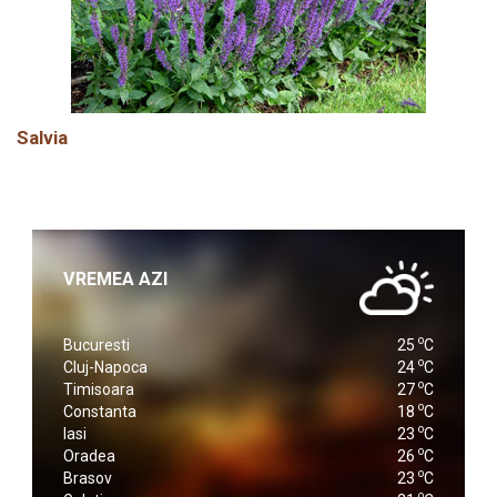
Salvia
VREMEA AZI
o
Bucuresti
25
C
o
Cluj-Napoca
24
C
o
Timisoara
27
C
o
Constanta
18
C
o
Iasi
23
C
o
Oradea
26
C
o
Brasov
23
C
o