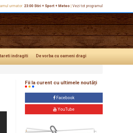
ramul urmator:
23:00
Stiri + Sport + Meteo
|
Vezi tot programul
tareti
indragiti
De vorba
cu oameni dragi
Fii la curent cu ultimele noutăți
Facebook
YouTube