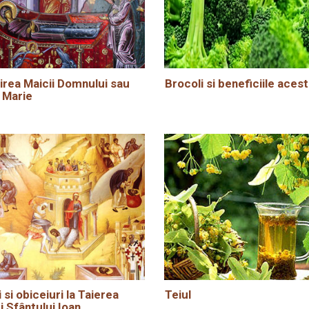
rea Maicii Domnului sau
Brocoli si beneficiile acest
 Marie
i si obiceiuri la Taierea
Teiul
i Sfântului Ioan