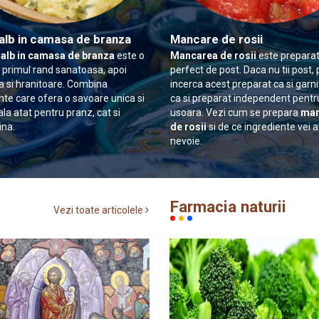
alb in camasa de branza
Mancare de rosii
 alb in camasa de branza
este o
Mancarea de rosii
este preparat
n primul rand sanatoasa, apoi
perfect de post. Daca nu tii post, 
 si hranitoare. Combina
incerca acest preparat ca si garn
nte care ofera o savoare unica si
ca si preparat independent pentr
ala atat pentru pranz, cat si
usoara. Vezi cum se prepara
man
ina.
de rosii
si de ce ingrediente vei 
nevoie.
Farmacia naturii
Vezi toate articolele