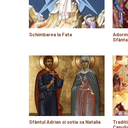
Schimbarea la Fata
Adormi
Sfânta
Sfântul Adrian si sotia sa Natalia
Traditi
Capulu