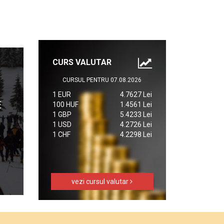
CURS VALUTAR
CURSUL PENTRU 07.08.2026
1 EUR
4.7627 Lei
100 HUF
1.4561 Lei
1 GBP
5.4233 Lei
1 USD
4.2726 Lei
1 CHF
4.2298 Lei
vezi cursul valutar