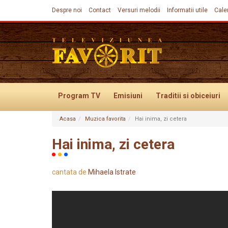
Despre noi
Contact
Versuri melodii
Informatii utile
Cale
Program TV
Emisiuni
Traditii
si obiceiuri
Acasa
Muzica favorita
Hai inima, zi cetera
Evenimente
Hai inima, zi cetera
cantata de
Mihaela Istrate