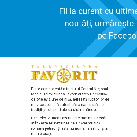
Fii la curent cu ultim
noutăți, urmărește
pe Faceb
Parte componentă a trustului Centrul Naţional
Media, Televiziunea Favorit ar trebui descrisă
ca o televiziune de nişă, adresată iubitorilor de
muzică populară autentică românească, de
tradiţii şi obiceiuri ale satului românesc.
Dar Televiziunea Favorit este mai mult decât
atât - este televiziunea pe a cărei muzică
românii petrec. Şi asta nu numai la sat, ci şi în
marile oraşe.