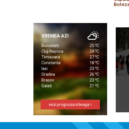
Boteza
VREMEA AZI
o
Bucuresti
25
C
o
Cluj-Napoca
24
C
o
Timisoara
27
C
o
Constanta
18
C
o
Iasi
23
C
o
Oradea
26
C
o
Brasov
23
C
o
Galati
21
C
vezi prognoza inteaga