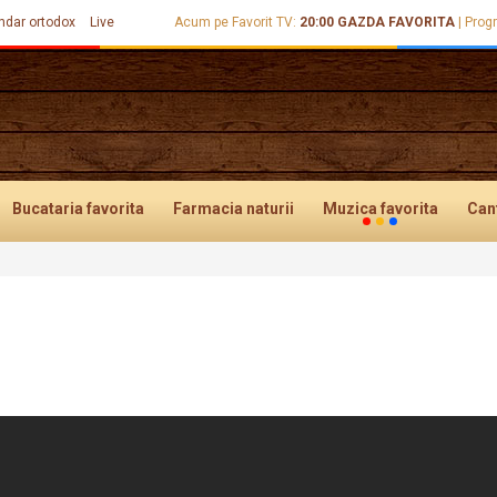
ndar ortodox
Live
Acum pe Favorit TV:
20:00
GAZDA FAVORITA
|
Prog
Bucataria
favorita
Farmacia
naturii
Muzica
favorita
Can