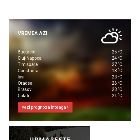
VREMEA AZI
o
Bucuresti
25
C
o
Cluj-Napoca
24
C
o
Timisoara
27
C
o
Constanta
18
C
o
Iasi
23
C
o
Oradea
26
C
o
Brasov
23
C
o
Galati
21
C
vezi prognoza inteaga