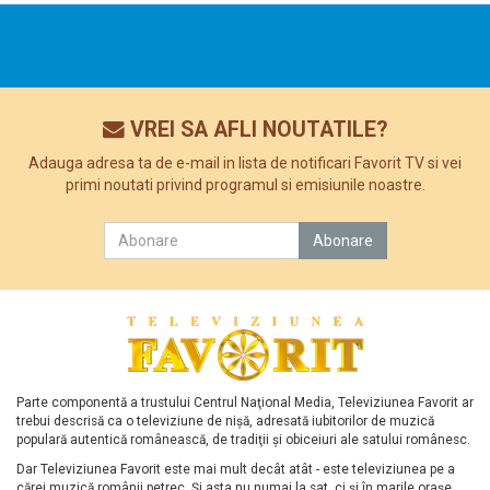
VREI SA AFLI NOUTATILE?
Adauga adresa ta de e-mail in lista de notificari Favorit TV si vei
primi noutati privind programul si emisiunile noastre.
Parte componentă a trustului Centrul Naţional Media, Televiziunea Favorit ar
trebui descrisă ca o televiziune de nişă, adresată iubitorilor de muzică
populară autentică românească, de tradiţii şi obiceiuri ale satului românesc.
Dar Televiziunea Favorit este mai mult decât atât - este televiziunea pe a
cărei muzică românii petrec. Şi asta nu numai la sat, ci şi în marile oraşe.