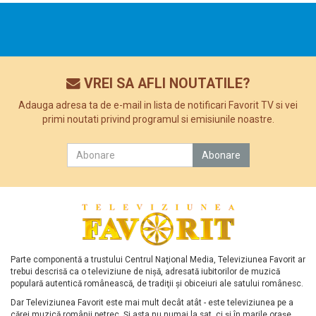
VREI SA AFLI NOUTATILE?
Adauga adresa ta de e-mail in lista de notificari Favorit TV si vei
primi noutati privind programul si emisiunile noastre.
Parte componentă a trustului Centrul Naţional Media, Televiziunea Favorit ar
trebui descrisă ca o televiziune de nişă, adresată iubitorilor de muzică
populară autentică românească, de tradiţii şi obiceiuri ale satului românesc.
Dar Televiziunea Favorit este mai mult decât atât - este televiziunea pe a
cărei muzică românii petrec. Şi asta nu numai la sat, ci şi în marile oraşe.