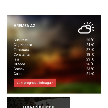
VREMEA AZI
o
Bucuresti
25
C
o
Cluj-Napoca
24
C
o
Timisoara
27
C
o
Constanta
18
C
o
Iasi
23
C
o
Oradea
26
C
o
Brasov
23
C
o
Galati
21
C
vezi prognoza inteaga