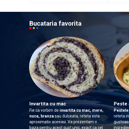
Bucataria favorita
Invartita cu mac
Peste 
Fie ca vorbim de
invartita cu mac, mere,
Pestele
nuca, branza
sau dulceata, reteta este
reteta i
aproximativ aceeasi. Va prezentam o
gustoasa
baza pentru acest gust unic, exact ca cel
ingredie