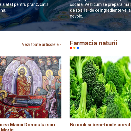
ala atat pentru pranz, cat si
usoara. Vezi cum se prepara
man
ina.
de rosii
si de ce ingrediente vei 
nevoie.
Farmacia naturii
Vezi toate articolele
rea Maicii Domnului sau
Brocoli si beneficiile acest
 Marie