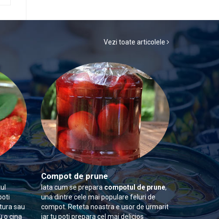
Vezi toate articolele
Compot de prune
ul
Iata cum se prepara
compotul de prune
,
poti
una dintre cele mai populare feluri de
itura sau
compot. Reteta noastra e usor de urmarit
u o cina
iar tu poti prepara cel mai delicios