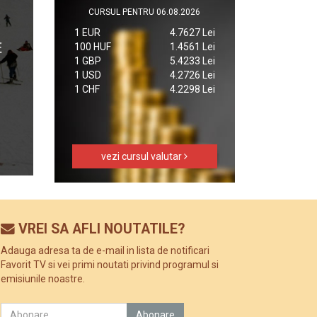
CURSUL PENTRU 06.08.2026
1 EUR
4.7627 Lei
100 HUF
1.4561 Lei
1 GBP
5.4233 Lei
1 USD
4.2726 Lei
1 CHF
4.2298 Lei
vezi cursul valutar
VREI SA AFLI NOUTATILE?
Adauga adresa ta de e-mail in lista de notificari
Favorit TV si vei primi noutati privind programul si
emisiunile noastre.