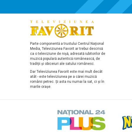
Parte componentă a trustului Centrul Naţional
Media, Televiziunea Favorit ar trebui descrisă
ca o televiziune de nişă, adresată iubitorilor de
muzică populară autentică românească, de
tradiţii şi obiceiuri ale satului românesc.
Dar Televiziunea Favorit este mai mult decât
atât - este televiziunea pe a cărei muzică
românii petrec. Şi asta nu numai la sat, ci şi în
marile oraşe.