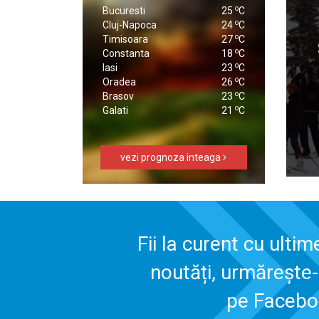
o
Bucuresti
25
C
o
Cluj-Napoca
24
C
o
Timisoara
27
C
o
Constanta
18
C
o
Iasi
23
C
o
Oradea
26
C
o
Brasov
23
C
o
Galati
21
C
vezi prognoza inteaga
Fii la curent cu ultim
noutăți, urmărește
pe Faceb