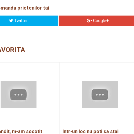
manda prietenilor tai
Twitter
Google+
AVORITA
ndit, m-am socotit
Intr-un loc nu poti sa stai