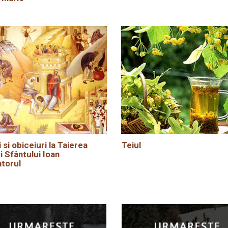
i si obiceiuri la Taierea
Teiul
i Sfântului Ioan
torul