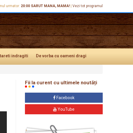
mul urmator:
20:00
SARUT MANA, MAMA!
|
Vezi tot programul
tareti
indragiti
De vorba
cu oameni dragi
Fii la curent cu ultimele noutăți
Facebook
YouTube