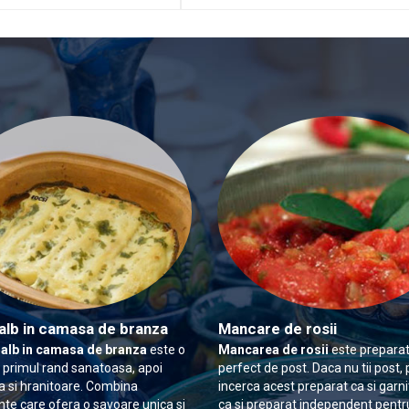
alb in camasa de branza
Mancare de rosii
 alb in camasa de branza
este o
Mancarea de rosii
este preparat
n primul rand sanatoasa, apoi
perfect de post. Daca nu tii post, 
 si hranitoare. Combina
incerca acest preparat ca si garn
nte care ofera o savoare unica si
ca si preparat independent pentr