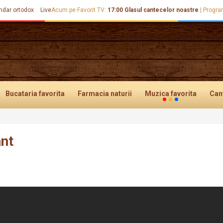
ndar ortodox
Live
Acum pe Favorit TV:
17:00
Glasul cantecelor noastre
|
Progra
Bucataria
favorita
Farmacia
naturii
Muzica
favorita
Can
ânt