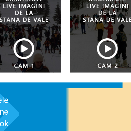
ele
-ne
ook