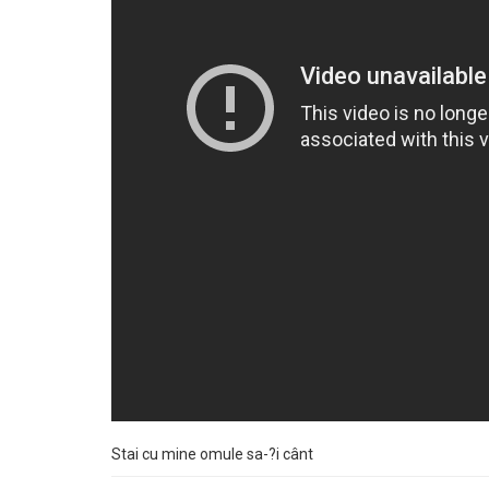
Stai cu mine omule sa-?i cânt