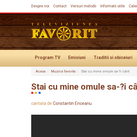
Despre noi
Contact
Versuri melodii
Informatii utile
Cale
Program TV
Emisiuni
Traditii
si obiceiuri
Acasa
Muzica favorita
Stai cu mine omule sa-?i cânt
Evenimente
Stai cu mine omule sa-?i c
cantata de
Constantin Enceanu