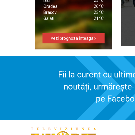
Iasi
23
C
o
Oradea
26
C
o
Brasov
23
C
o
Galati
21
C
vezi prognoza inteaga
Fii la curent cu ultim
noutăți, urmărește
pe Faceb