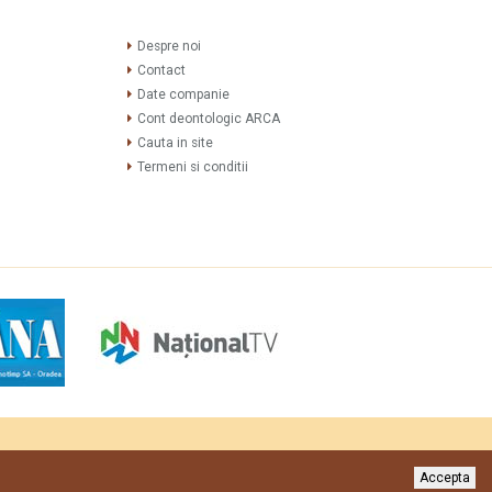
Despre noi
Contact
Date companie
Cont deontologic ARCA
Cauta in site
Termeni si conditii
sign
si
web development
de
Mioritix Media
//
agentie web Timisoara
Accepta