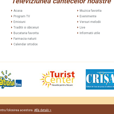
Televiziunea cântecelor noastre
Acasa
Muzica favorita
Program TV
Evenimente
Emisiuni
Versuri melodii
Traditii si obiceiuri
Live
Bucataria favorita
Informatii utile
Farmacia naturii
Calendar ortodox
Web de
entru folosirea acestora.
Află detalii >