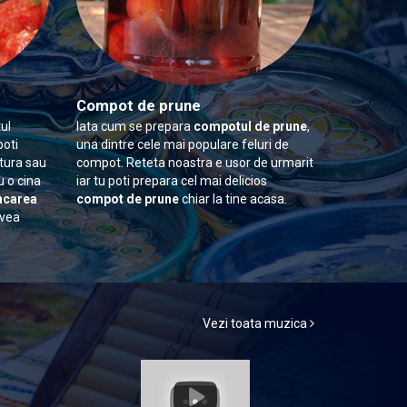
Compot de prune
ul
Iata cum se prepara
compotul de prune
,
poti
una dintre cele mai populare feluri de
itura sau
compot. Reteta noastra e usor de urmarit
u o cina
iar tu poti prepara cel mai delicios
carea
compot de prune
chiar la tine acasa.
avea
Vezi toata muzica