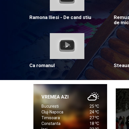
Ramona Iliesi - De cand stiu
Remus 
de mic
Ca romanul
Steau
VREMEA AZI
o
Bucuresti
25
C
o
Cluj-Napoca
24
C
o
Timisoara
27
C
o
Constanta
18
C
o