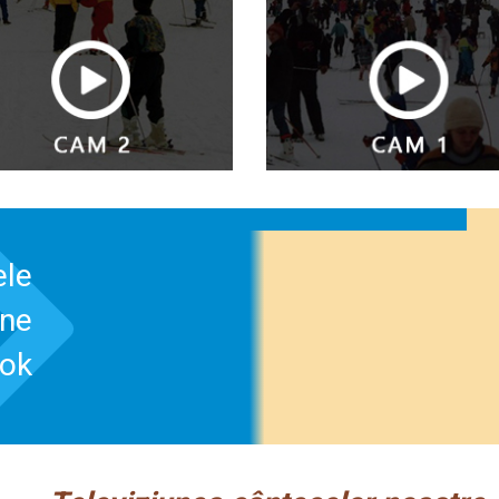
ele
-ne
ook