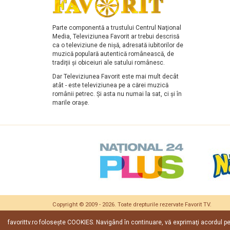
Parte componentă a trustului Centrul Naţional
Media, Televiziunea Favorit ar trebui descrisă
ca o televiziune de nişă, adresată iubitorilor de
muzică populară autentică românească, de
tradiţii şi obiceiuri ale satului românesc.
Dar Televiziunea Favorit este mai mult decât
atât - este televiziunea pe a cărei muzică
românii petrec. Şi asta nu numai la sat, ci şi în
marile oraşe.
Copyright © 2009 - 2026. Toate drepturile rezervate
Favorit TV
.
Date companie
|
Cont deontologic ARCA
|
Contact
favorittv.ro foloseşte COOKIES. Navigând în continuare, vă exprimaţi acordul p
Termeni si conditii
|
ANPC