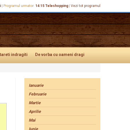
i
|
Programul urmator:
14:15
Teleshopping
|
Vezi tot programul
tareti
indragiti
De vorba
cu oameni dragi
Ianuarie
Februarie
Martie
Aprilie
Mai
Iunie