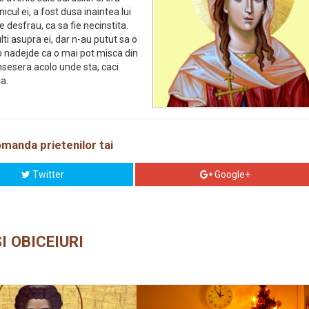
cul ei, a fost dusa inaintea lui
e desfrau, ca sa fie necinstita.
lti asupra ei, dar n-au putut sa o
io nadejde ca o mai pot misca din
insesera acolo unde sta, caci
a.
manda prietenilor tai
Twitter
Google+
I OBICEIURI