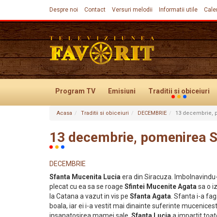
Despre noi
Contact
Versuri melodii
Informatii utile
Cale
Program TV
Emisiuni
Traditii
si obiceiuri
Acasa
Traditii si obiceiuri
DECEMBRIE
13 decembrie, p
Evenimente
13 decembrie, pomenirea Sf
DECEMBRIE
Sfanta Mucenita Lucia
era din Siracuza. Imbolnavindu-
plecat cu ea sa se roage
Sfintei Mucenite Agata
sa o i
la Catana a vazut in vis pe
Sfanta Agata
. Sfanta i-a f
boala, iar ei i-a vestit mai dinainte suferinte mucenices
insanatosirea mamei sale,
Sfanta Lucia
a impartit toate