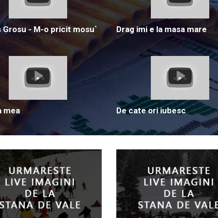
Grosu - M-o pricit mosu`
Drag imi e la masa mare
a mea
De cate ori iubesc