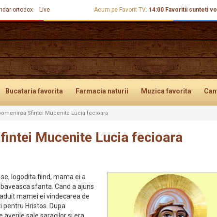
ndar ortodox
Live
Acum pe Favorit TV:
14:00
Favoritii sunteti vo
Bucataria
favorita
Farmacia
naturii
Muzica
favorita
Can
omenirea Sfintei Mucenite Lucia fecioara
intei Mucenite Lucia fecioara
se, logodita fiind, mama ei a
zbaveasca sfanta. Cand a ajuns
agaduit mamei ei vindecarea de
ti pentru Hristos. Dupa
 averile sale saracilor si era