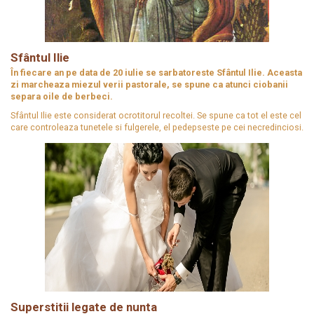
Sfântul Ilie
În fiecare an pe data de 20 iulie se sarbatoreste Sfântul Ilie. Aceasta
zi marcheaza miezul verii pastorale, se spune ca atunci ciobanii
separa oile de berbeci.
Sfântul Ilie este considerat ocrotitorul recoltei. Se spune ca tot el este cel
care controleaza tunetele si fulgerele, el pedepseste pe cei necredinciosi.
Superstitii legate de nunta