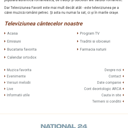
populară autentică românească, de tradiţii şi obiceiuri ale satului românesc.
Dar Televiziunea Favorit este mai mult decât atât - este televiziunea pe a
cărei muzică românii petrec. Şi asta nu numai la sat, ci şi în marile oraşe.
Televiziunea cântecelor noastre
Acasa
Program TV
Emisiuni
Traditii si obiceiuri
Bucataria favorita
Farmacia naturii
Calendar ortodox
Muzica favorita
Despre noi
Evenimente
Contact
Versuri melodii
Date companie
Live
Cont deontologic ARCA
Informatii utile
Cauta in site
Termeni si conditii