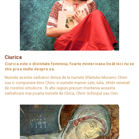
Ciurica
Ciurica este o divinitate feminina, foarte misterioasa încât nici nu se
stie prea multe despre ea.
Numele acestei sarbatori deriva de la numele Sfântului Mucenic Chiric
sau o compunere între Chiric si numele mamei sale, Iulia, sfintii venerati
de crestinii ortodocsi. În alte regiuni precum muntenia aceasta
sarbatoare mai poarta numele de Cirica, Chiric Schiopul sau Ciric.