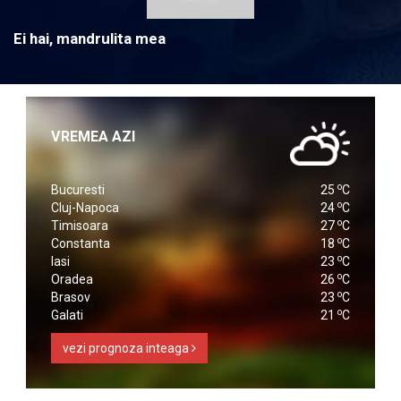
Ei hai, mandrulita mea
VREMEA AZI
o
Bucuresti
25
C
o
Cluj-Napoca
24
C
o
Timisoara
27
C
o
Constanta
18
C
o
Iasi
23
C
o
Oradea
26
C
o
Brasov
23
C
o
Galati
21
C
vezi prognoza inteaga