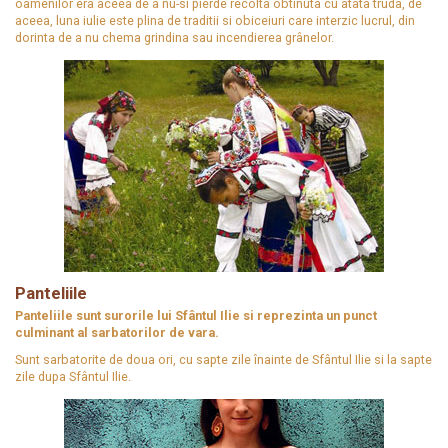
oamenilor era aceea de a nu-si pierde recolta obtinuta cu atâta truda, de
aceea, luna iulie este plina de traditii si obiceiuri care interzic lucrul, din
dorinta de a nu chema grindina sau incendierea grânelor.
Panteliile
Panteliile sunt surorile lui Sfântul Ilie si reprezinta un punct
culminant al sarbatorilor de vara.
Sunt sarbatorite de doua ori, cu sapte zile înainte de Sfântul Ilie si la sapte
zile dupa Sfântul Ilie.