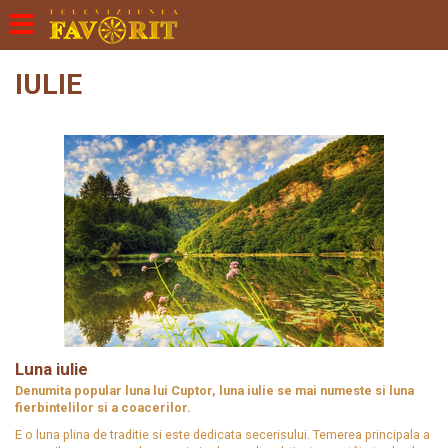
IULIE
Luna iulie
Denumita popular luna lui Cuptor, luna iulie se mai numeste si luna
fierbintelilor si a coacerilor.
E o luna plina de traditie si este dedicata secerisului. Temerea principala a