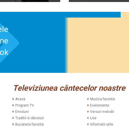
ele
-ne
ook
Televiziunea cântecelor noastre
Acasa
Muzica favorita
Program TV
Evenimente
Emisiuni
Versuri melodii
Traditii si obiceiuri
Live
Bucataria favorita
Informatii utile