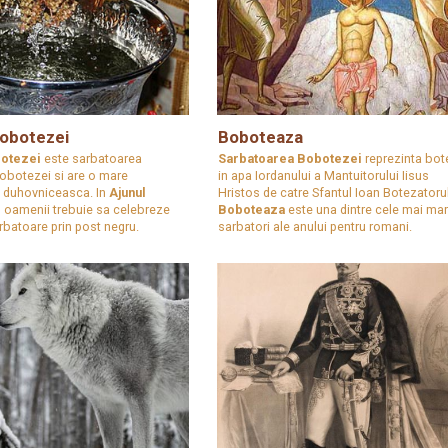
Bobotezei
Boboteaza
botezei
este sarbatoarea
Sarbatoarea Bobotezei
reprezinta bot
Bobotezei si are o mare
in apa Iordanului a Mantuitorului Iisus
a duhovniceasca. In
Ajunul
Hristos de catre Sfantul Ioan Botezatorul
i
oamenii trebuie sa celebreze
Boboteaza
este una dintre cele mai mar
rbatoare prin post negru.
sarbatori ale anului pentru romani.