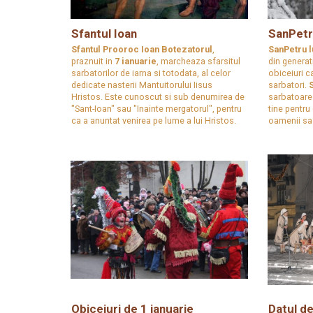
Sfantul Ioan
SanPetru
Sfantul Prooroc Ioan Botezatorul
,
SanPetru l
praznuit in
7 ianuarie
, marcheaza sfarsitul
din generat
sarbatorilor de iarna si totodata, al celor
obiceiuri c
dedicate nasterii Mantuitorului Iisus
sarbatori.
Hristos. Este cunoscut si sub denumirea de
sarbatoare 
"Sant-Ioan" sau "Inainte mergatorul", pentru
tine pentru
ca a anuntat venirea pe lume a lui Hristos.
oamenii sa f
Obiceiuri de 1 ianuarie
Datul de