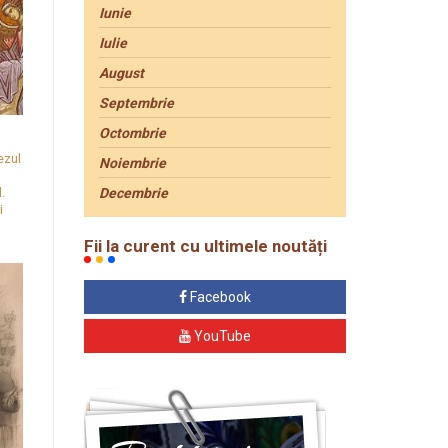
Iunie
Iulie
August
Septembrie
Octombrie
ezul
Noiembrie
.
Decembrie
i
Fii la curent cu ultimele noutăți
Facebook
YouTube