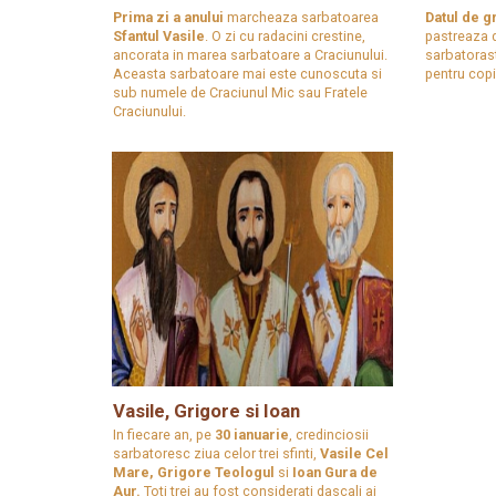
Prima zi a anului
marcheaza sarbatoarea
Datul de g
Sfantul Vasile
. O zi cu radacini crestine,
pastreaza d
ancorata in marea sarbatoare a Craciunului.
sarbatorast
Aceasta sarbatoare mai este cunoscuta si
pentru copii
sub numele de Craciunul Mic sau Fratele
Craciunului.
Vasile, Grigore si Ioan
In fiecare an, pe
30 ianuarie
, credinciosii
sarbatoresc ziua celor trei sfinti,
Vasile Cel
Mare, Grigore Teologul
si
Ioan Gura de
Aur.
Toti trei au fost considerati dascali ai