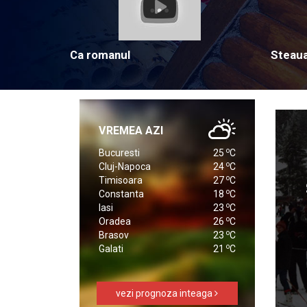
Ca romanul
Steau
VREMEA AZI
o
Bucuresti
25
C
o
Cluj-Napoca
24
C
o
Timisoara
27
C
o
Constanta
18
C
o
Iasi
23
C
o
Oradea
26
C
o
Brasov
23
C
o
Galati
21
C
vezi prognoza inteaga