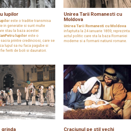
 lupilor
Unirea Tarii Romanesti cu
Moldova
upilo
r este o traditie transmisa
ie in generatie si sunt multe
Unirea Tarii Romanesti cu Moldova
are stau la baza acestei
infaptuita la 24 ianuarie 1859, reprezinta
SanPetru lupilor
este o
actul politic care sta la baza Romaniei
sacra printre credinciosi, care se
moderne si a formarii natiunii romane.
 ca lupul sa nu faca pagube si
ie feriti de boli si daunatori.
 grinda
Craciunul pe stil vechi