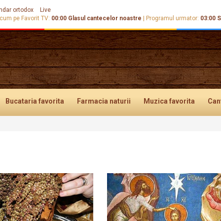
ndar ortodox
Live
cum pe Favorit TV:
00:00
Glasul cantecelor noastre
|
Programul urmator:
03:00
S
Bucataria
favorita
Farmacia
naturii
Muzica
favorita
Can