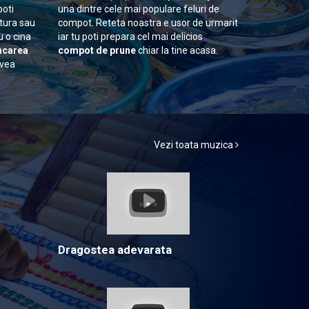
poti
una dintre cele mai populare feluri de
itura sau
compot. Reteta noastra e usor de urmarit
u o cina
iar tu poti prepara cel mai delicios
carea
compot de prune
chiar la tine acasa.
avea
Vezi toata muzica
Dragostea adevarata