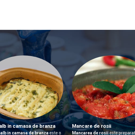
alb in camasa de branza
Mancare de rosii
 alb in camasa de branza
este o
Mancarea de rosii
este preparat