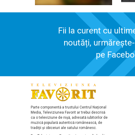
Fii la curent cu ultim
noutăți, urmărește
pe Faceb
Parte componentă a trustului Centrul Naţional
Media, Televiziunea Favorit ar trebui descrisă
ca o televiziune de nişă, adresată iubitorilor de
muzică populară autentică românească, de
tradiţii şi obiceiuri ale satului românesc.