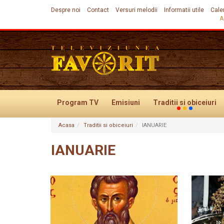
Despre noi
Contact
Versuri melodii
Informatii utile
Cale
A
Program TV
Emisiuni
Traditii
si obiceiuri
Acasa
Traditii si obiceiuri
IANUARIE
Evenimente
IANUARIE