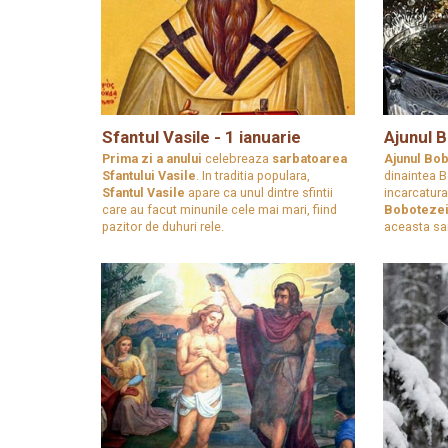
Sfantul Vasile - 1 ianuarie
Ajunul 
Prima zi a anului
celebreaza
sarbatoarea
Ajunul Bo
Sfantului Vasile
. In traditia populara,
dinaintea 
Sfantul Vasile
apare ca unul dintre sfintii
incarcatur
care au facut minunile cele mai mari, fiind
Boboteze
pazitor de duhuri rele.
aceasta sa