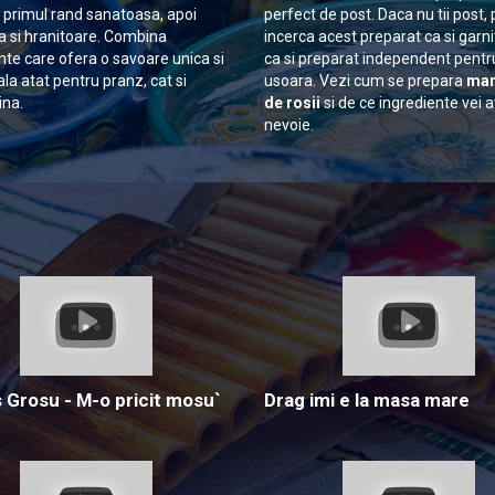
n primul rand sanatoasa, apoi
perfect de post. Daca nu tii post, 
 si hranitoare. Combina
incerca acest preparat ca si garn
nte care ofera o savoare unica si
ca si preparat independent pentr
ala atat pentru pranz, cat si
usoara. Vezi cum se prepara
man
ina.
de rosii
si de ce ingrediente vei 
nevoie.
Grosu - M-o pricit mosu`
Drag imi e la masa mare