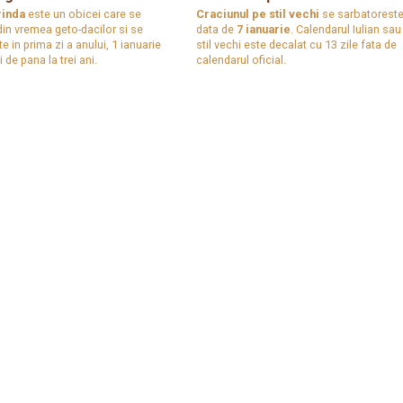
rinda
este un obicei care se
Craciunul pe stil vechi
se sarbatoreste
in vremea geto-dacilor si se
data de
7 ianuarie
. Calendarul Iulian sau
e in prima zi a anului, 1 ianuarie
stil vechi este decalat cu 13 zile fata de
 de pana la trei ani.
calendarul oficial.