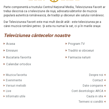
Parte componentă a trustului Centrul Naţional Media, Televiziunea Favorit ar
trebui descrisă ca o televiziune de nişă, adresată iubitorilor de muzică
populară autentică românească, de tradiţii şi obiceiuri ale satului românesc.
Dar Televiziunea Favorit este mai mult decât atât - este televiziunea pe a
cărei muzică românii petrec. Şi asta nu numai la sat, ci şi în marile oraşe.
Televiziunea cântecelor noastre
Acasa
Program TV
Emisiuni
Traditii si obiceiuri
Bucataria favorita
Farmacia naturii
Calendar ortodox
Muzica favorita
Despre noi
Evenimente
Contact
Versuri melodii
Date companie
Live
Cont deontologic ARCA
Informatii utile
Cauta in site
Termeni si conditii