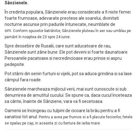
Sânzienele.
În credinta populara, Sânzienele erau considerate a fi niste femei
foarte frumoase, adevarate preotese ale soarelui, divinitati
nocturne ascunse prin padurile întunecate, neumblate de
om.
Conform spuselor batrânilor, Sânzienele pluteau în aer sau umblau pe
pamânt în noaptea de 23 spre 24 iunie.
Spre deosebire de Rusalii, care sunt aducatoare de rau,
Sânzienele sunt zâne bune. Ele pot deveni si foarte daunatoare.
Persoanele pacatoase si necredincioase erau prinse si aspru
pedepsite.
Pot stârni din senin furtuni si vijelii, pot sa aduca grindina si sa lase
câmpul fara roade.
Sânzienele marcheaza mijlocul verii, mai sunt cunoscute si sub
denumirea de amutitul cucului. Se spune ca, daca cucul înceteaza
sa cânte, înainte de Sânziene, vara va fi secetoasa.
Oamenii se încingeau cu tulpini de cicoare la brâu pentru a fi
sanatosi tot anul.
Pentru a avea par frumos si a fi placute feciorilor, fetele
se spalau pe cap, in aceasta zi cu fiertura de iarba mare.