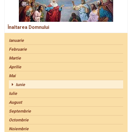
Înaltarea Domnului
Ianuarie
Februarie
Martie
Aprilie
Mai
Iunie
Iulie
August
Septembrie
Octombrie
Noiembrie