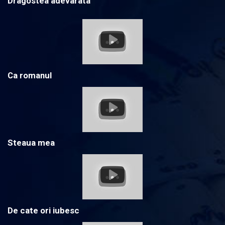
Dragostea adevarata
Ca romanul
Steaua mea
De cate ori iubesc