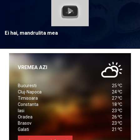
Ei hai, mandrulita mea
VREMEA AZI
o
Bucuresti
25
C
o
Cluj-Napoca
24
C
o
Timisoara
27
C
o
Constanta
18
C
o
Iasi
23
C
o
Oradea
26
C
o
Brasov
23
C
o
Galati
21
C