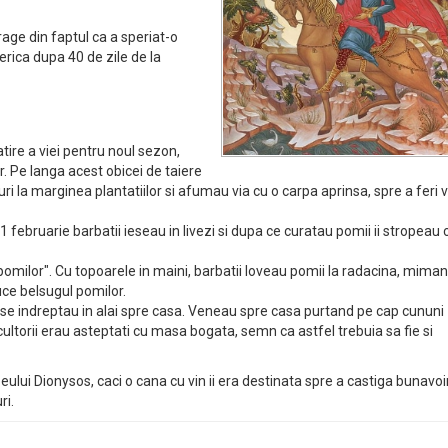
rage din faptul ca a speriat-o
rica dupa 40 de zile de la
tire a viei pentru noul sezon,
. Pe langa acest obicei de taiere
curi la marginea plantatiilor si afumau via cu o carpa aprinsa, spre a feri v
 1 februarie barbatii ieseau in livezi si dupa ce curatau pomii ii stropeau 
l pomilor". Cu topoarele in maini, barbatii loveau pomii la radacina, mima
uce belsugul pomilor.
orii se indreptau in alai spre casa. Veneau spre casa purtand pe cap cununi
icultorii erau asteptati cu masa bogata, semn ca astfel trebuia sa fie si
eului Dionysos, caci o cana cu vin ii era destinata spre a castiga bunavo
ri.