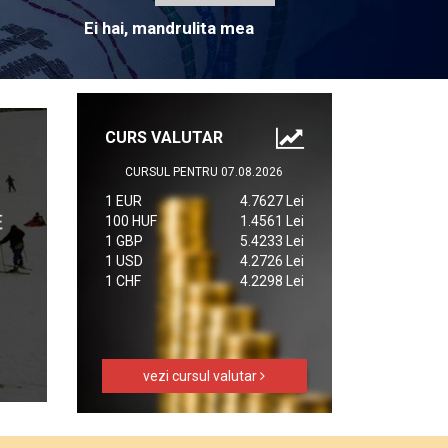
Ei hai, mandrulita mea
CURS VALUTAR
CURSUL PENTRU 07.08.2026
1 EUR
4.7627 Lei
100 HUF
1.4561 Lei
1 GBP
5.4233 Lei
1 USD
4.2726 Lei
1 CHF
4.2298 Lei
vezi cursul valutar