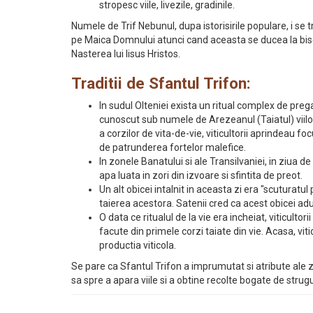
stropesc viile, livezile, gradinile.
Numele de Trif Nebunul, dupa istorisirile populare, i se t
pe Maica Domnului atunci cand aceasta se ducea la bise
Nasterea lui Iisus Hristos.
Traditii de Sfantul Trifon:
In sudul Olteniei exista un ritual complex de prega
cunoscut sub numele de Arezeanul (Taiatul) viilor
a corzilor de vita-de-vie, viticultorii aprindeau fo
de patrunderea fortelor malefice.
In zonele Banatului si ale Transilvaniei, in ziua de
apa luata in zori din izvoare si sfintita de preot.
Un alt obicei intalnit in aceasta zi era "scuturatu
taierea acestora. Satenii cred ca acest obicei ad
O data ce ritualul de la vie era incheiat, viticult
facute din primele corzi taiate din vie. Acasa, vit
productia viticola.
Se pare ca Sfantul Trifon a imprumutat si atribute ale z
sa spre a apara viile si a obtine recolte bogate de strugu