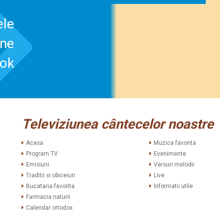
ele
-ne
ook
Televiziunea cântecelor noastre
Acasa
Muzica favorita
Program TV
Evenimente
Emisiuni
Versuri melodii
Traditii si obiceiuri
Live
Bucataria favorita
Informatii utile
Farmacia naturii
Calendar ortodox