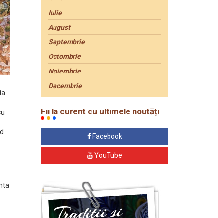
Iulie
August
Septembrie
Octombrie
Noiembrie
Decembrie
ia
Fii la curent cu ultimele noutăți
cu
nd
Facebook
YouTube
inta