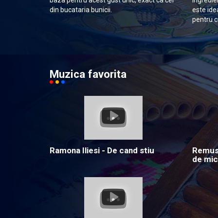
baza pentru acest gust unic, exact ca cel
ingredie
din bucataria bunicii.
este ide
pentru c
Muzica favorita
Ramona Iliesi - De cand stiu
Remus 
de mic