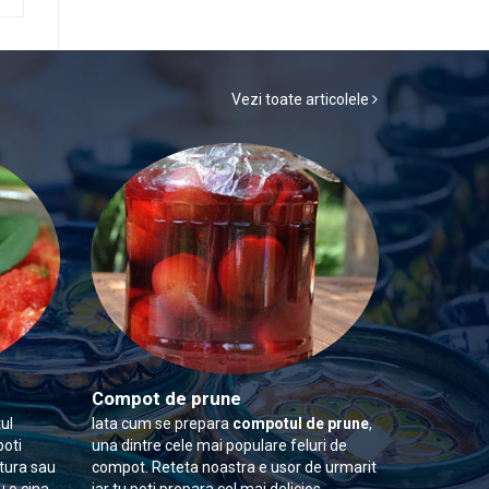
Vezi toate articolele
Compot de prune
ul
Iata cum se prepara
compotul de prune
,
poti
una dintre cele mai populare feluri de
itura sau
compot. Reteta noastra e usor de urmarit