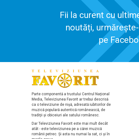
Fii la curent cu ultim
noutăți, urmărește
pe Faceb
Parte componentă a trustului Centrul Naţional
Media, Televiziunea Favorit ar trebui descrisă
ca o televiziune de nişă, adresată iubitorilor de
muzică populară autentică românească, de
tradiţii şi obiceiuri ale satului românesc.
Dar Televiziunea Favorit este mai mult decât
atât - este televiziunea pe a cărei muzică
românii petrec. Şi asta nu numai la sat, ci şi în