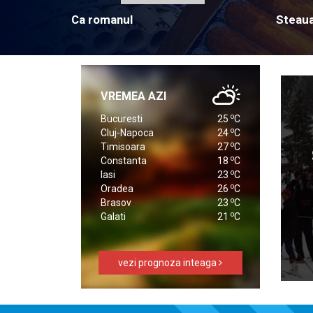
Ca romanul
Steau
VREMEA AZI
o
Bucuresti
25
C
o
Cluj-Napoca
24
C
o
Timisoara
27
C
o
Constanta
18
C
o
Iasi
23
C
o
Oradea
26
C
o
Brasov
23
C
o
Galati
21
C
vezi prognoza inteaga