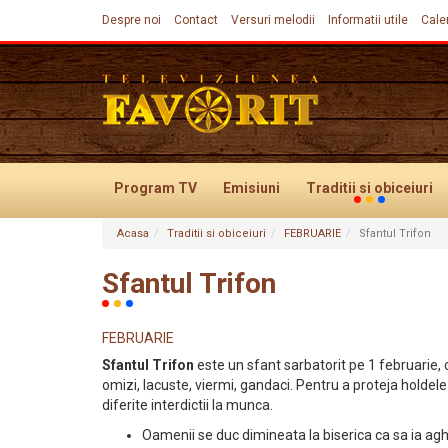
Despre noi
Contact
Versuri melodii
Informatii utile
Cale
Program TV
Emisiuni
Traditii
si obiceiuri
Acasa
Traditii si obiceiuri
FEBRUARIE
Sfantul Trifon
Evenimente
Sfantul Trifon
FEBRUARIE
Sfantul Trifon
este un sfant sarbatorit pe 1 februarie, ca
omizi, lacuste, viermi, gandaci. Pentru a proteja holdele
diferite interdictii la munca.
Oamenii se duc dimineata la biserica ca sa ia a