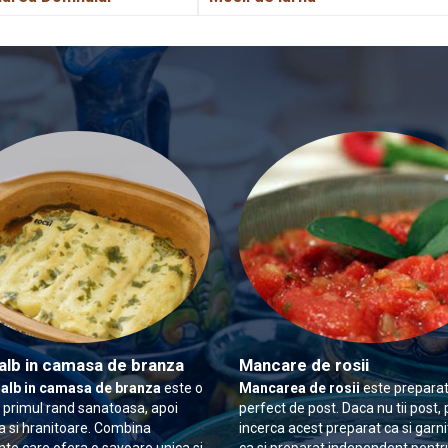
alb in camasa de branza
Mancare de rosii
 alb in camasa de branza
este o
Mancarea de rosii
este preparat
n primul rand sanatoasa, apoi
perfect de post. Daca nu tii post, 
 si hranitoare. Combina
incerca acest preparat ca si garn