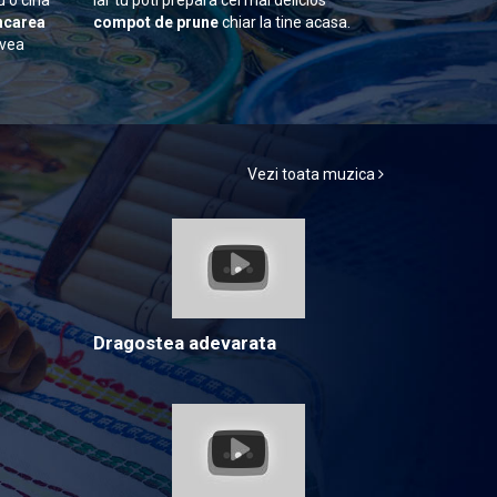
u o cina
iar tu poti prepara cel mai delicios
carea
compot de prune
chiar la tine acasa.
avea
Vezi toata muzica
Dragostea adevarata