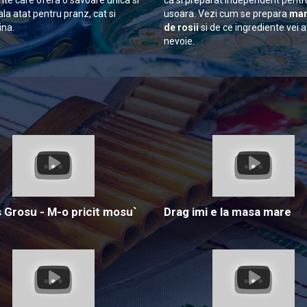
nte care ofera o savoare unica si
ca si preparat independent pentr
ala atat pentru pranz, cat si
usoara. Vezi cum se prepara
man
ina.
de rosii
si de ce ingrediente vei 
nevoie.
Grosu - M-o pricit mosu`
Drag imi e la masa mare