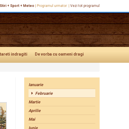
Stiri + Sport + Meteo
|
Programul urmator:
|
Vezi tot programul
tareti
indragiti
De vorba
cu oameni dragi
Ianuarie
Februarie
Martie
Aprilie
Mai
Iunie