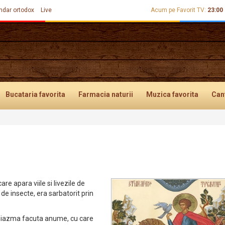
ndar ortodox
Live
Acum pe Favorit TV:
23:00
Bucataria
favorita
Farmacia
naturii
Muzica
favorita
Can
re apara viile si livezile de
 de insecte, era sarbatorit prin
ghiazma facuta anume, cu care