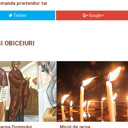
manda prietenilor tai
Twitter
Google+
I OBICEIURI
narea Domnului
Mosii de iarna