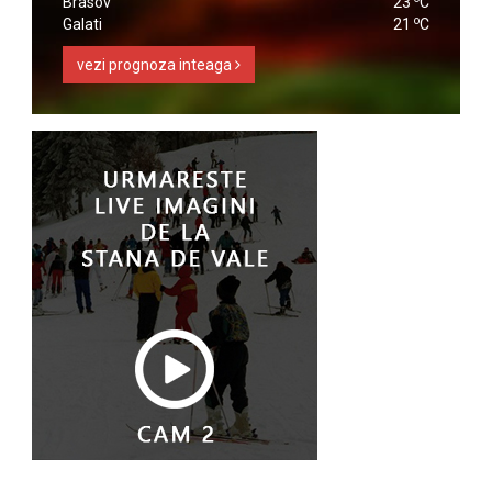
Brasov
23
C
o
Galati
21
C
vezi prognoza inteaga