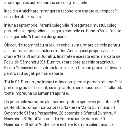
anotimpurilor, astfel toamna se culeg recoltele.
Înca din Antichitate, strangerea recoltei era tratata cu respect ?i
considerata zi sacra.
În luna septembrie, ?aranii culeg viile ?i pregatesc mustul, culeg
porumbul iar gospodinele asigura camarile cu bunata?urile facute
din legumele ?i fructele din gradina .
Obiceiurile toamnei cu prilejul recoltei sunt urmate de cele pentru
asigurarea sporului anului urmator. Anul agricol propriu zis se
sfâr?e?te la Sfântul Dumitru, finalitatea aceasta este marcata de
Focul de Sâmendru (Sf. Dumitru) care este specific praznicului.
Exista ?i obiceiul de a zdrobi taciunii de la foc prin gradina ?i livada
pentru rod bogat, pe mai departe.
Tot la Sf. Dumitru, se împart mâncaruri pentru pomenirea mor?ilor
precum grâu fiert cu unt, covrigi, lapte, mere, nuci, must ?i tulburel,
toate împreuna cu lumânari aprinse.
Ca principale sarbatori ale toamnei putem spune ca pe data de 8
septembrie, românii sarbatoresc Na?terea Maicii Domnului, 14
Octombrie Sfânta Paraschiva, 26 octombrie Sfântul Dumitru, 9
Noiembrie Sfântul Nectarie din Enghina iar pe data de 30
Noiembrie, Sfântul Andrei care încheie toamna calendaristica.