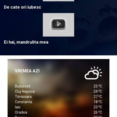
De cate ori iubesc
Ei hai, mandrulita mea
VREMEA AZI
o
Bucuresti
25
C
o
Cluj-Napoca
24
C
o
Timisoara
27
C
o
Constanta
18
C
o
Iasi
23
C
o
Oradea
26
C
o