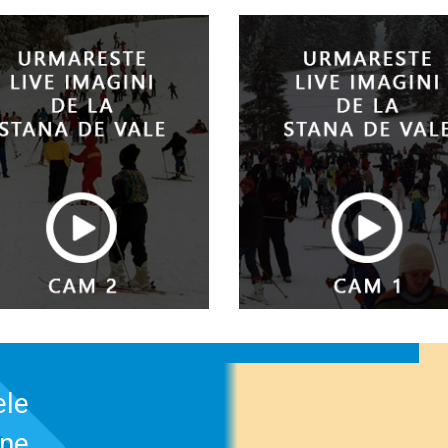
ele
-ne