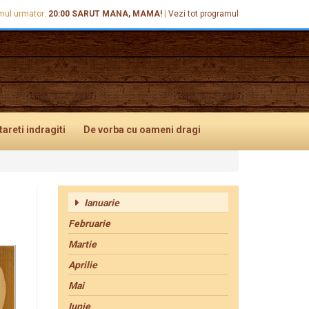
mul urmator:
20:00
SARUT MANA, MAMA!
|
Vezi tot programul
tareti
indragiti
De vorba
cu oameni dragi
Ianuarie
Februarie
Martie
Aprilie
Mai
Iunie