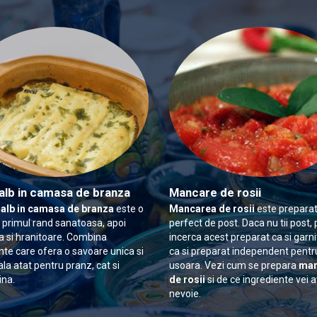
alb in camasa de branza
Mancare de rosii
 alb in camasa de branza
este o
Mancarea de rosii
este preparat
n primul rand sanatoasa, apoi
perfect de post. Daca nu tii post, 
 si hranitoare. Combina
incerca acest preparat ca si garn
nte care ofera o savoare unica si
ca si preparat independent pentr
ala atat pentru pranz, cat si
usoara. Vezi cum se prepara
man
ina.
de rosii
si de ce ingrediente vei 
nevoie.