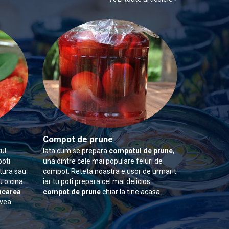
Compot de prune
ul
Iata cum se prepara
compotul de prune
,
poti
una dintre cele mai populare feluri de
itura sau
compot. Reteta noastra e usor de urmarit
u o cina
iar tu poti prepara cel mai delicios
carea
compot de prune
chiar la tine acasa.
avea