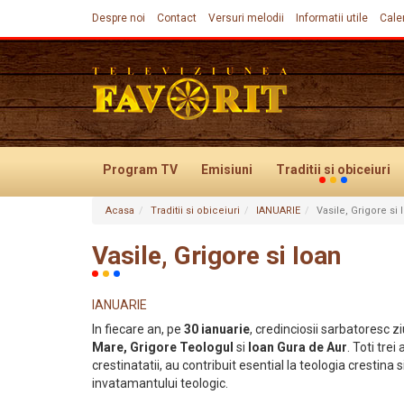
Despre noi
Contact
Versuri melodii
Informatii utile
Cale
Program TV
Emisiuni
Traditii
si obiceiuri
Acasa
Traditii si obiceiuri
IANUARIE
Vasile, Grigore si 
Evenimente
Vasile, Grigore si Ioan
IANUARIE
In fiecare an, pe
30 ianuarie
, credinciosii sarbatoresc ziu
Mare, Grigore Teologul
si
Ioan Gura de Aur
. Toti trei
crestinatatii, au contribuit esential la teologia crestina s
invatamantului teologic.