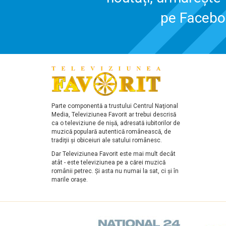
pe Faceb
Parte componentă a trustului Centrul Naţional
Media, Televiziunea Favorit ar trebui descrisă
ca o televiziune de nişă, adresată iubitorilor de
muzică populară autentică românească, de
tradiţii şi obiceiuri ale satului românesc.
Dar Televiziunea Favorit este mai mult decât
atât - este televiziunea pe a cărei muzică
românii petrec. Şi asta nu numai la sat, ci şi în
marile oraşe.