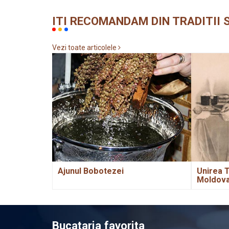
ITI RECOMANDAM DIN TRADITII S
Vezi toate articolele
Ajunul Bobotezei
Unirea T
Moldov
Bucataria favorita