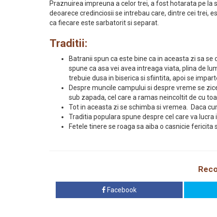
Praznuirea impreuna a celor trei, a fost hotarata pe la sf
deoarece credinciosii se intrebau care, dintre cei trei, 
ca fiecare este sarbatorit si separat.
Traditii:
Batranii spun ca este bine ca in aceasta zi sa 
spune ca asa vei avea intreaga viata, plina de lum
trebuie dusa in biserica si sfiintita, apoi se impart
Despre muncile campului si despre vreme se zice c
sub zapada, cel care a ramas neincoltit de cu t
Tot in aceasta zi se schimba si vremea. Daca curg
Traditia populara spune despre cel care va lucra in
Fetele tinere se roaga sa aiba o casnicie fericita s
Reco
Facebook