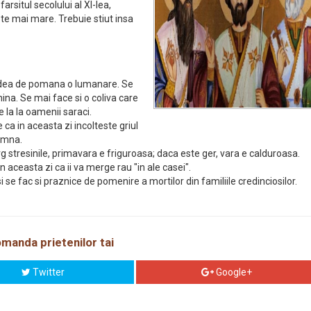
arsitul secolului al XI-lea,
este mai mare. Trebuie stiut insa
se dea de pomana o lumanare. Se
ina. Se mai face si o coliva care
e la la oamenii saraci.
a in aceasta zi incolteste griul
oamna.
 stresinile, primavara e friguroasa; daca este ger, vara e calduroasa.
 aceasta zi ca ii va merge rau "in ale casei".
i se fac si praznice de pomenire a mortilor din familiile credinciosilor.
manda prietenilor tai
Twitter
Google+