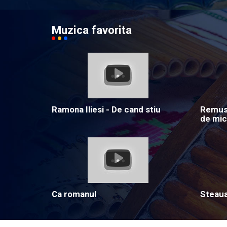
Muzica favorita
Ramona Iliesi - De cand stiu
Remus 
de mic
Ca romanul
Steau