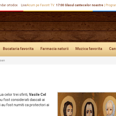
ndar ortodox
Live
Acum pe Favorit TV:
17:00
Glasul cantecelor noastre
|
Progra
Bucataria
favorita
Farmacia
naturii
Muzica
favorita
Can
Ioan
a celor trei sfinti,
Vasile Cel
 au fost considerati dascali ai
i au fost numiti ca protectori ai