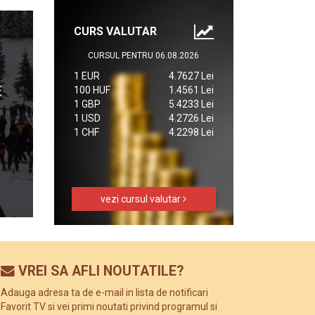
CURS VALUTAR
CURSUL PENTRU 06.08.2026
1 EUR
4.7627 Lei
100 HUF
1.4561 Lei
1 GBP
5.4233 Lei
1 USD
4.2726 Lei
1 CHF
4.2298 Lei
vezi cursul valutar
VREI SA AFLI NOUTATILE?
Adauga adresa ta de e-mail in lista de notificari
Favorit TV si vei primi noutati privind programul si