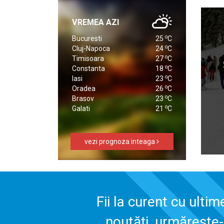
VREMEA AZI
o
Bucuresti
25
C
o
Cluj-Napoca
24
C
o
Timisoara
27
C
o
Constanta
18
C
o
Iasi
23
C
o
Oradea
26
C
o
Brasov
23
C
o
Galati
21
C
vezi prognoza inteaga
Fii la curent cu ultim
noutăți, urmărește