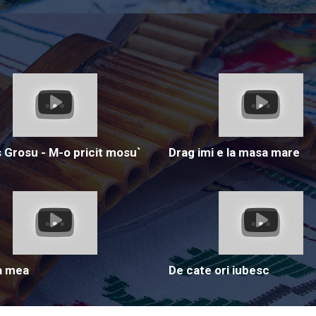
Grosu - M-o pricit mosu`
Drag imi e la masa mare
a mea
De cate ori iubesc