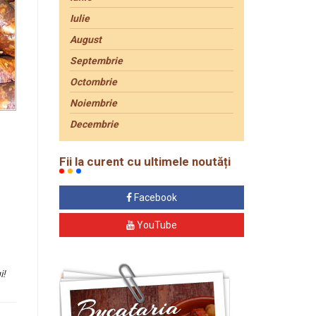
Iulie
August
Septembrie
Octombrie
Noiembrie
Decembrie
Fii la curent cu ultimele noutăți
Facebook
YouTube
i!