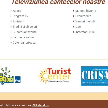
Televiziunea cântecelor noastre
Acasa
Muzica favorita
Program TV
Evenimente
Emisiuni
Versuri melodii
Traditii si obiceiuri
Live
Bucataria favorita
Informatii utile
Farmacia naturii
Calendar ortodox
Web de
entru folosirea acestora.
Află detalii >