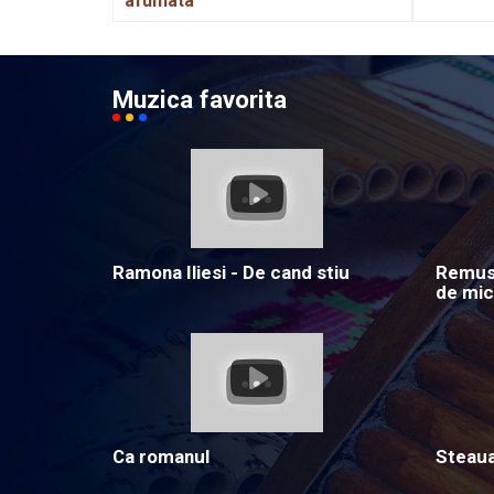
afumata
Muzica favorita
Ramona Iliesi - De cand stiu
Remus 
de mic
Ca romanul
Steau