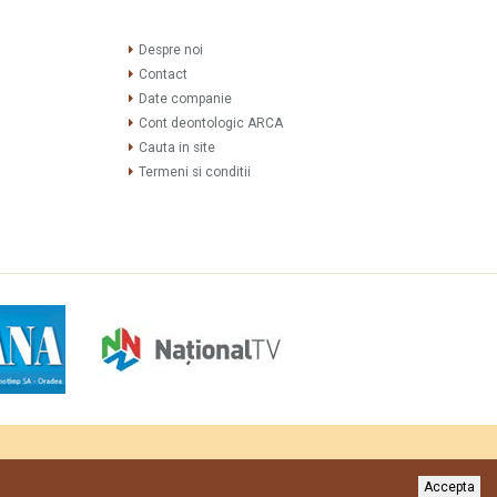
Despre noi
Contact
Date companie
Cont deontologic ARCA
Cauta in site
Termeni si conditii
sign
si
web development
de
Mioritix Media
//
agentie web Timisoara
Accepta