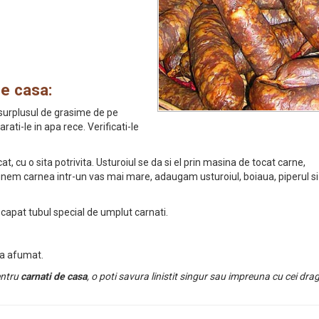
de casa:
surplusul de grasime de pe
rati-le in apa rece. Verificati-le
, cu o sita potrivita. Usturoiul se da si el prin masina de tocat carne,
nem carnea intr-un vas mai mare, adaugam usturoiul, boiaua, piperul si
capat tubul special de umplut carnati.
la afumat.
entru
carnati de casa
, o poti savura linistit singur sau impreuna cu cei drag