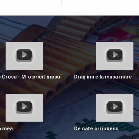
Grosu - M-o pricit mosu`
Drag imi e la masa mare
a mea
De cate ori iubesc