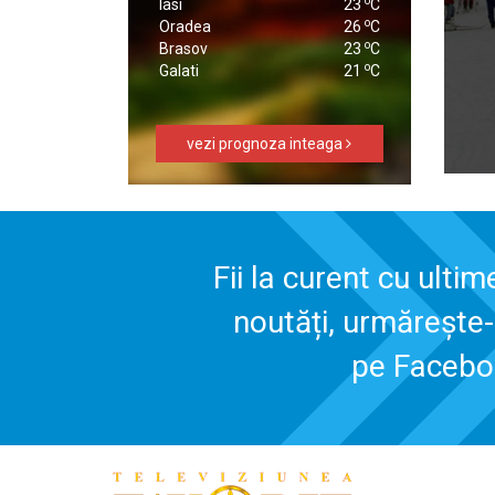
o
Iasi
23
C
o
Oradea
26
C
o
Brasov
23
C
o
Galati
21
C
vezi prognoza inteaga
Fii la curent cu ultim
noutăți, urmărește
pe Faceb