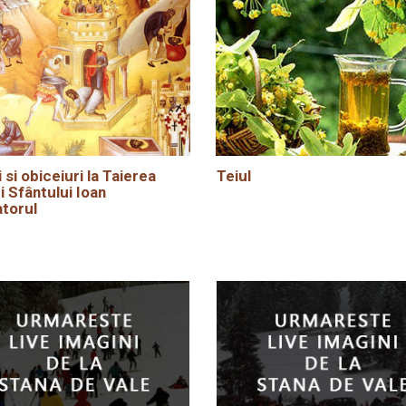
i si obiceiuri la Taierea
Teiul
i Sfântului Ioan
torul