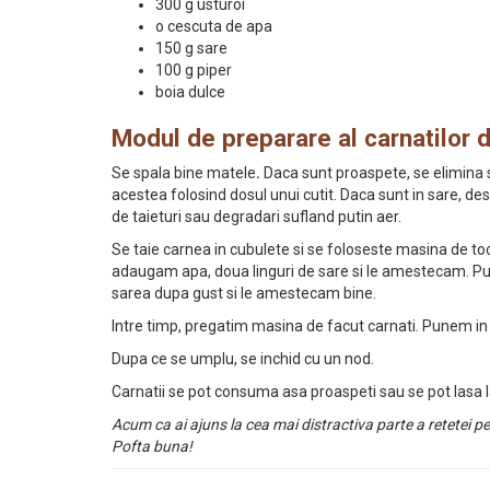
300 g usturoi
o cescuta de apa
150 g sare
100 g piper
boia dulce
Modul de preparare al carnatilor 
Se spala bine matele
.
Daca sunt proaspete, se elimina 
acestea folosind dosul unui cutit. Daca sunt in sare, desa
de taieturi sau degradari sufland putin aer.
Se taie carnea in cubulete si se foloseste masina de tocat
adaugam apa, doua linguri de sare si le amestecam. Pu
sarea dupa gust si le amestecam bine.
Intre timp, pregatim masina de facut carnati. Punem in 
Dupa ce se umplu, se inchid cu un nod.
Carnatii se pot consuma asa proaspeti sau se pot lasa 
Acum ca ai ajuns la cea mai distractiva parte a retetei p
Pofta buna!