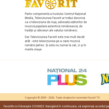
Parte componentă a trustului Centrul Naţional
Media, Televiziunea Favorit ar trebui descrisă
ca o televiziune de nişă, adresată iubitorilor de
muzică populară autentică românească, de
tradiţii şi obiceiuri ale satului românesc.
Dar Televiziunea Favorit este mai mult decât
atât - este televiziunea pe a cărei muzică
românii petrec. Şi asta nu numai la sat, ci şi în
marile oraşe.
Copyright © 2009 - 2026. Toate drepturile rezervate
Favorit TV
.
Date companie
|
Cont deontologic ARCA
|
Contact
favorittv.ro foloseşte COOKIES. Navigând în continuare, vă exprimaţi acordul p
Termeni si conditii
|
ANPC