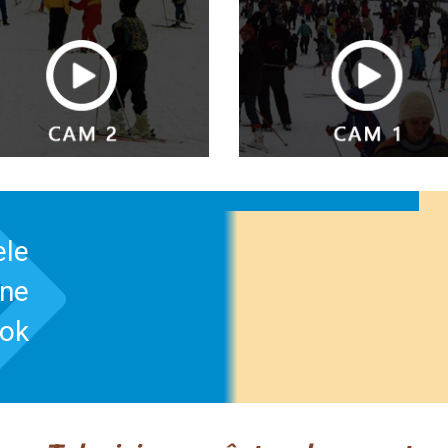
ele
-ne
ook