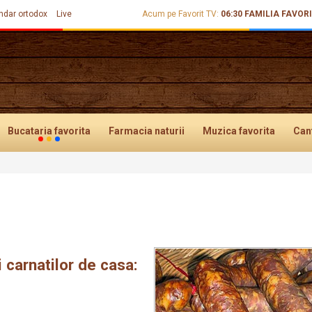
ndar ortodox
Live
Acum pe Favorit TV:
06:30
FAMILIA FAVOR
Bucataria
favorita
Farmacia
naturii
Muzica
favorita
Can
 carnatilor de casa: