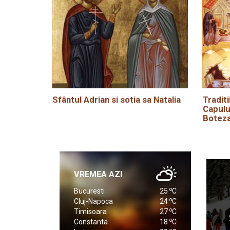
Sfântul Adrian si sotia sa Natalia
Traditi
Capulu
Boteza
VREMEA AZI
o
Bucuresti
25
C
o
Cluj-Napoca
24
C
o
Timisoara
27
C
o
Constanta
18
C