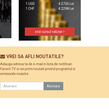
1 USD
4.2726 Lei
1 CHF
4.2298 Lei
vezi cursul valutar
VREI SA AFLI NOUTATILE?
Adauga adresa ta de e-mail in lista de notificari
Favorit TV si vei primi noutati privind programul si
emisiunile noastre.