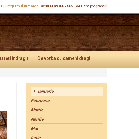
IT
|
Programul urmator:
08:30
EUROFERMA
|
Vezi tot programul
tareti
indragiti
De vorba
cu oameni dragi
Ianuarie
Februarie
Martie
Aprilie
Mai
Iunie