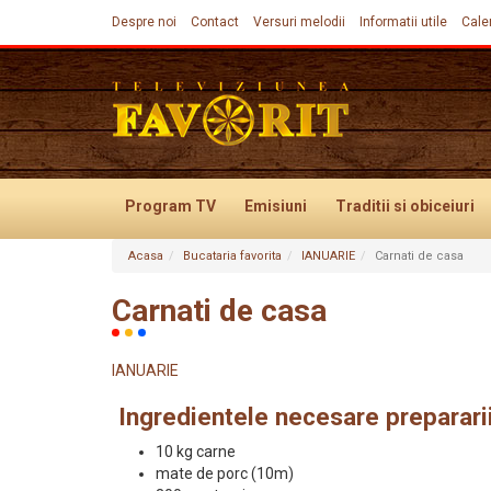
Despre noi
Contact
Versuri melodii
Informatii utile
Cale
Program TV
Emisiuni
Traditii
si obiceiuri
Acasa
Bucataria favorita
IANUARIE
Carnati de casa
Evenimente
Carnati de casa
IANUARIE
Ingredientele necesare prepararii
10 kg carne
mate de porc (10m)