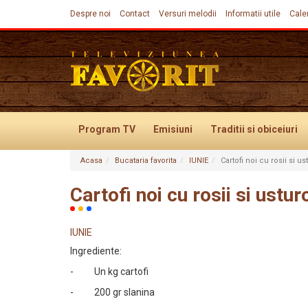
Despre noi
Contact
Versuri melodii
Informatii utile
Cale
Program TV
Emisiuni
Traditii
si obiceiuri
Acasa
Bucataria favorita
IUNIE
Cartofi noi cu rosii si us
Evenimente
Cartofi noi cu rosii si ustur
IUNIE
Ingrediente:
- Un kg cartofi
- 200 gr slanina