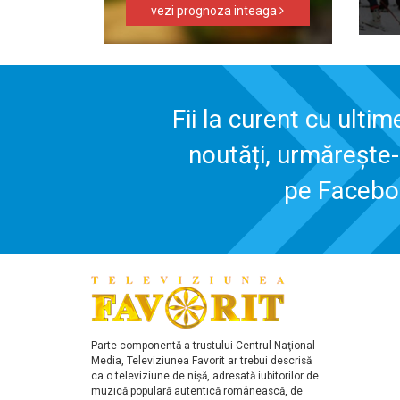
vezi prognoza inteaga
Fii la curent cu ultim
noutăți, urmărește
pe Faceb
Parte componentă a trustului Centrul Naţional
Media, Televiziunea Favorit ar trebui descrisă
ca o televiziune de nişă, adresată iubitorilor de
muzică populară autentică românească, de