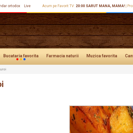
ndar ortodox
Live
Acum pe Favorit TV:
20:00
SARUT MANA, MAMA!
|
Pro
Bucataria
favorita
Farmacia
naturii
Muzica
favorita
Can
turoi
oi