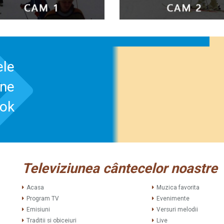
ele
-ne
ook
Televiziunea cântecelor noastre
Acasa
Muzica favorita
Program TV
Evenimente
Emisiuni
Versuri melodii
Traditii si obiceiuri
Live