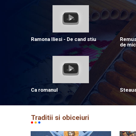
Ramona Iliesi - De cand stiu
Remus 
de mic
Ca romanul
Steau
Traditii si obiceiuri