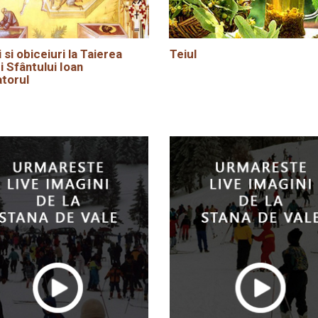
i si obiceiuri la Taierea
Teiul
i Sfântului Ioan
torul