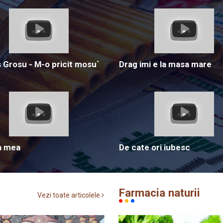
Grosu - M-o pricit mosu`
Drag imi e la masa mare
a mea
De cate ori iubesc
Farmacia naturii
Vezi toate articolele