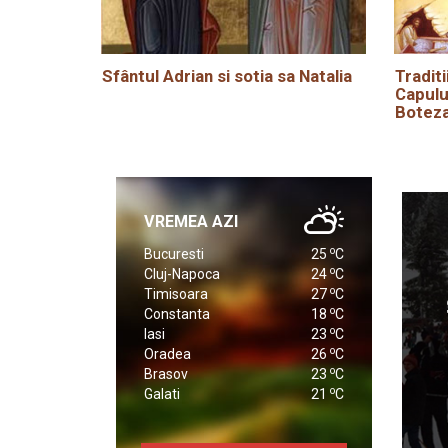
Sfântul Adrian si sotia sa Natalia
Traditi
Capulu
Boteza
VREMEA AZI
o
Bucuresti
25
C
o
Cluj-Napoca
24
C
o
Timisoara
27
C
o
Constanta
18
C
o
Iasi
23
C
o
Oradea
26
C
o
Brasov
23
C
o
Galati
21
C