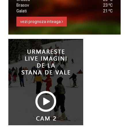
o
Brasov
23
C
o
Galati
21
C
vezi prognoza inteaga