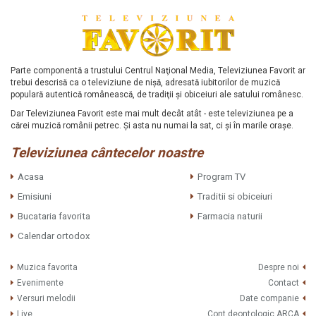
Parte componentă a trustului Centrul Naţional Media, Televiziunea Favorit ar
trebui descrisă ca o televiziune de nişă, adresată iubitorilor de muzică
populară autentică românească, de tradiţii şi obiceiuri ale satului românesc.
Dar Televiziunea Favorit este mai mult decât atât - este televiziunea pe a
cărei muzică românii petrec. Şi asta nu numai la sat, ci şi în marile oraşe.
Televiziunea cântecelor noastre
Acasa
Program TV
Emisiuni
Traditii si obiceiuri
Bucataria favorita
Farmacia naturii
Calendar ortodox
Muzica favorita
Despre noi
Evenimente
Contact
Versuri melodii
Date companie
Live
Cont deontologic ARCA