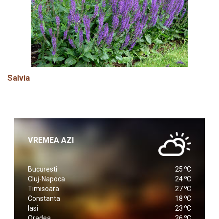
Salvia
VREMEA AZI
o
Bucuresti
25
C
o
Cluj-Napoca
24
C
o
Timisoara
27
C
o
Constanta
18
C
o
Iasi
23
C
o
Oradea
26
C