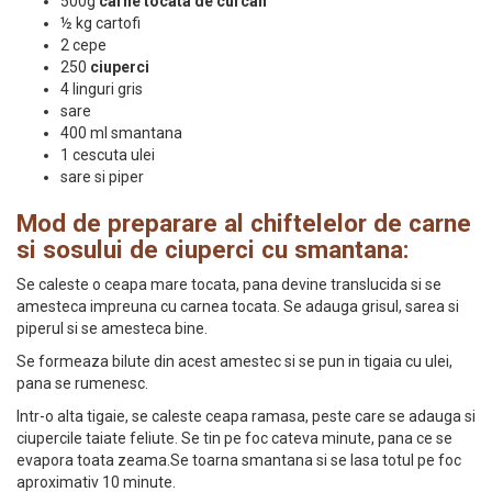
500g
carne tocata de curcan
½ kg cartofi
2 cepe
250
ciuperci
4 linguri gris
sare
400 ml smantana
1 cescuta ulei
sare si piper
Mod de preparare al chiftelelor de carne
si sosului de ciuperci cu smantana:
Se caleste o ceapa mare tocata, pana devine translucida si se
amesteca impreuna cu carnea tocata. Se adauga grisul, sarea si
piperul si se amesteca bine.
Se formeaza bilute din acest amestec si se pun in tigaia cu ulei,
pana se rumenesc.
Intr-o alta tigaie, se caleste ceapa ramasa, peste care se adauga si
ciupercile taiate feliute. Se tin pe foc cateva minute, pana ce se
evapora toata zeama.Se toarna smantana si se lasa totul pe foc
aproximativ 10 minute.