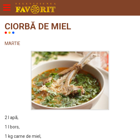
CIORBĂ DE MIEL
MARTIE
2 l apã,
1 l bors,
1 kg carne de miel,