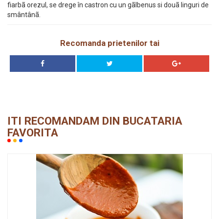
fiarbã orezul, se drege în castron cu un gãlbenus si douã linguri de
smântânã.
Recomanda prietenilor tai
ITI RECOMANDAM DIN BUCATARIA
FAVORITA