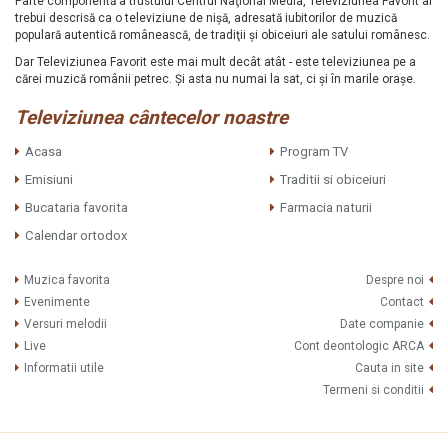
Parte componentă a trustului Centrul Naţional Media, Televiziunea Favorit ar
trebui descrisă ca o televiziune de nişă, adresată iubitorilor de muzică
populară autentică românească, de tradiţii şi obiceiuri ale satului românesc.
Dar Televiziunea Favorit este mai mult decât atât - este televiziunea pe a
cărei muzică românii petrec. Şi asta nu numai la sat, ci şi în marile oraşe.
Televiziunea cântecelor noastre
Acasa
Program TV
Emisiuni
Traditii si obiceiuri
Bucataria favorita
Farmacia naturii
Calendar ortodox
Muzica favorita
Despre noi
Evenimente
Contact
Versuri melodii
Date companie
Live
Cont deontologic ARCA
Informatii utile
Cauta in site
Termeni si conditii