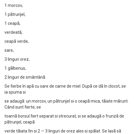
1 morcov,
1 pãtrunjel,
1 ceapã,
verdeatã,
ceapã verde,
sare,
3 linguri orez,
1 gãlbenus,
2 Iinguri de smântânã.
Se fierbe în apã cu sare de carne de miel. Dupã ce dã în clocot, se
ia spuma si
se adaugã: un morcov, un pãtrunjel si o ceapã mica, tãiate mãrunt.
Când sunt fierte, se
toarnã borsul fiert separat si strecurat, si se adaugã o frunzã de
pãtrunjel, ceapã
verde tãiata fin si 2 — 3 linguri de orez ales si spãlat. Se lasã sã