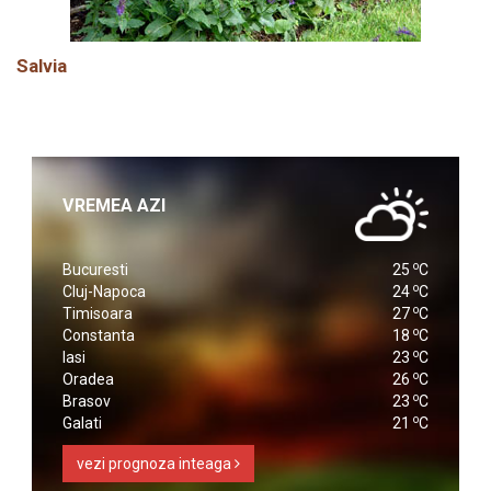
Salvia
VREMEA AZI
o
Bucuresti
25
C
o
Cluj-Napoca
24
C
o
Timisoara
27
C
o
Constanta
18
C
o
Iasi
23
C
o
Oradea
26
C
o
Brasov
23
C
o
Galati
21
C
vezi prognoza inteaga