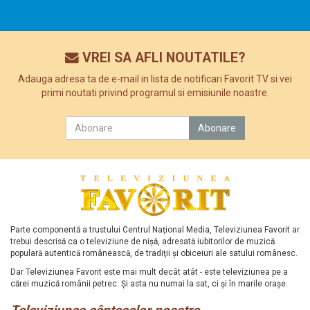
VREI SA AFLI NOUTATILE?
Adauga adresa ta de e-mail in lista de notificari Favorit TV si vei
primi noutati privind programul si emisiunile noastre.
Parte componentă a trustului Centrul Naţional Media, Televiziunea Favorit ar
trebui descrisă ca o televiziune de nişă, adresată iubitorilor de muzică
populară autentică românească, de tradiţii şi obiceiuri ale satului românesc.
Dar Televiziunea Favorit este mai mult decât atât - este televiziunea pe a
cărei muzică românii petrec. Şi asta nu numai la sat, ci şi în marile oraşe.