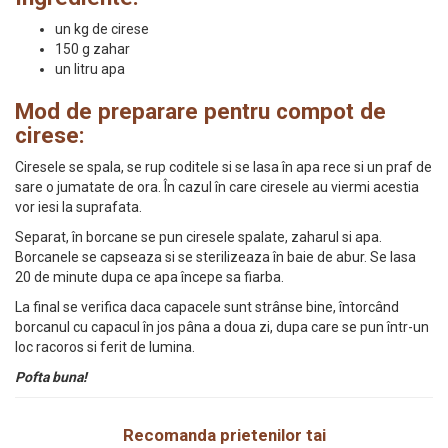
un kg de cirese
150 g zahar
un litru apa
Mod de preparare pentru compot de
cirese:
Ciresele se spala, se rup coditele si se lasa în apa rece si un praf de
sare o jumatate de ora. În cazul în care ciresele au viermi acestia
vor iesi la suprafata.
Separat, în borcane se pun ciresele spalate, zaharul si apa.
Borcanele se capseaza si se sterilizeaza în baie de abur. Se lasa
20 de minute dupa ce apa începe sa fiarba.
La final se verifica daca capacele sunt strânse bine, întorcând
borcanul cu capacul în jos pâna a doua zi, dupa care se pun într-un
loc racoros si ferit de lumina.
Pofta buna!
Recomanda prietenilor tai