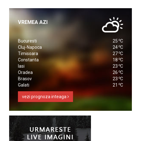
VREMEA AZI
o
Bucuresti
25
C
o
Cluj-Napoca
24
C
o
Timisoara
27
C
o
Constanta
18
C
o
Iasi
23
C
o
Oradea
26
C
o
Brasov
23
C
o
Galati
21
C
vezi prognoza inteaga