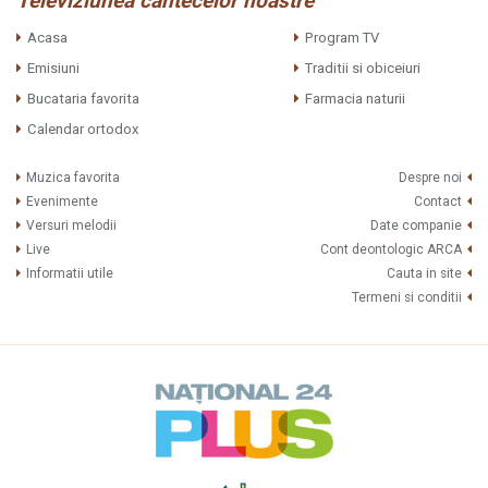
Televiziunea cântecelor noastre
Acasa
Program TV
Emisiuni
Traditii si obiceiuri
Bucataria favorita
Farmacia naturii
Calendar ortodox
Muzica favorita
Despre noi
Evenimente
Contact
Versuri melodii
Date companie
Live
Cont deontologic ARCA
Informatii utile
Cauta in site
Termeni si conditii