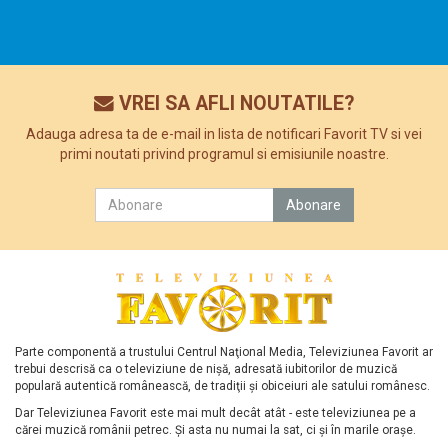
VREI SA AFLI NOUTATILE?
Adauga adresa ta de e-mail in lista de notificari Favorit TV si vei
primi noutati privind programul si emisiunile noastre.
Parte componentă a trustului Centrul Naţional Media, Televiziunea Favorit ar
trebui descrisă ca o televiziune de nişă, adresată iubitorilor de muzică
populară autentică românească, de tradiţii şi obiceiuri ale satului românesc.
Dar Televiziunea Favorit este mai mult decât atât - este televiziunea pe a
cărei muzică românii petrec. Şi asta nu numai la sat, ci şi în marile oraşe.