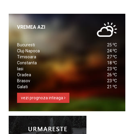
VREMEA AZI
o
Bucuresti
25
C
o
Cluj-Napoca
24
C
o
Timisoara
27
C
o
Constanta
18
C
o
Iasi
23
C
o
Oradea
26
C
o
Brasov
23
C
o
Galati
21
C
vezi prognoza inteaga