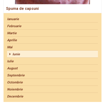
Spuma de capsuni
Ianuarie
Februarie
Martie
Aprilie
Mai
Iunie
Iulie
August
Septembrie
Octombrie
Noiembrie
Decembrie