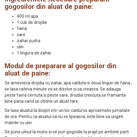
gogosilor din aluat de paine:
400 ml apa
1 cub de drojdie
faina
sare
zahar pudra
ulei
1 lingura de zahar
Modul de preparare al gogosilor din
aluat de paine:
Se amesteca drojdia cu zahar, apa calduta si doua linguri de faina ,
se lasa cateva minute sa se dizolve si sa creasca. Se adauga
peste faina cernuta si peste sare, drojdia crescuta se framanta
bine pana cand se obtine un aluat tare.
Se lasa aluatul la dospit intr-un loc calduros aproximativ jumatate
de ora. Pentru ca aluatul sa nu se lipeasca, este bine sa ungeti
mainile cu ulei.
Se pune uleiul la incins si se pun gogosile la prajit pe ambele parti.