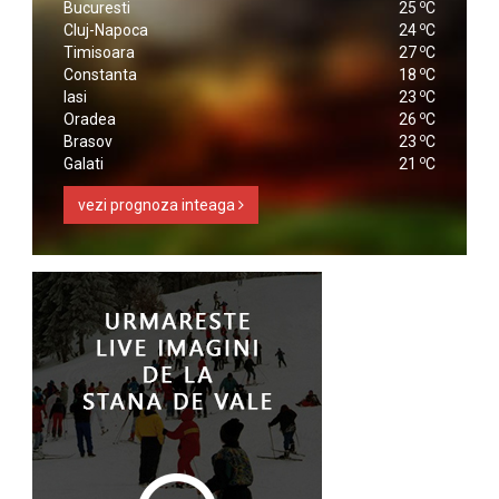
o
Bucuresti
25
C
o
Cluj-Napoca
24
C
o
Timisoara
27
C
o
Constanta
18
C
o
Iasi
23
C
o
Oradea
26
C
o
Brasov
23
C
o
Galati
21
C
vezi prognoza inteaga