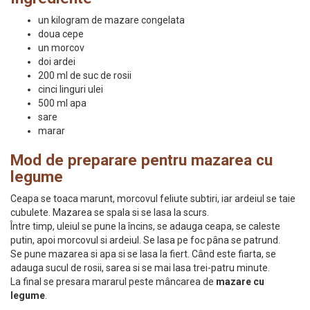
un kilogram de mazare congelata
doua cepe
un morcov
doi ardei
200 ml de suc de rosii
cinci linguri ulei
500 ml apa
sare
marar
Mod de preparare pentru mazarea cu
legume
Ceapa se toaca marunt, morcovul feliute subtiri, iar ardeiul se taie
cubulete. Mazarea se spala si se lasa la scurs.
Între timp, uleiul se pune la încins, se adauga ceapa, se caleste
putin, apoi morcovul si ardeiul. Se lasa pe foc pâna se patrund.
Se pune mazarea si apa si se lasa la fiert. Când este fiarta, se
adauga sucul de rosii, sarea si se mai lasa trei-patru minute.
La final se presara mararul peste mâncarea de
mazare cu
legume
.