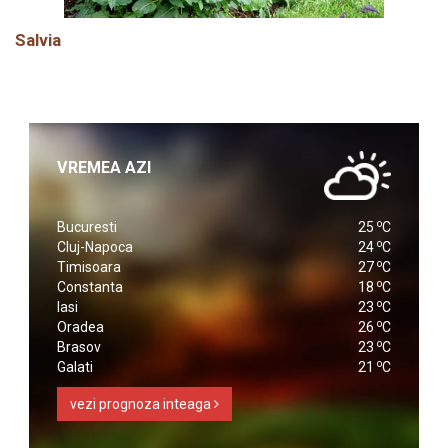
Salvia
VREMEA AZI
o
Bucuresti
25
C
o
Cluj-Napoca
24
C
o
Timisoara
27
C
o
Constanta
18
C
o
Iasi
23
C
o
Oradea
26
C
o
Brasov
23
C
o
Galati
21
C
vezi prognoza inteaga