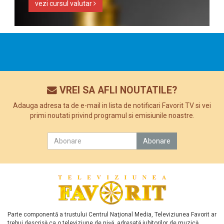
vezi cursul valutar
VREI SA AFLI NOUTATILE?
Adauga adresa ta de e-mail in lista de notificari Favorit TV si vei
primi noutati privind programul si emisiunile noastre.
Parte componentă a trustului Centrul Naţional Media, Televiziunea Favorit ar
trebui descrisă ca o televiziune de nişă, adresată iubitorilor de muzică