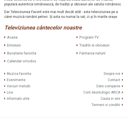
populară autentică românească, de tradiţii şi obiceiuri ale satului românesc.
Dar Televiziunea Favorit este mai mult decât atât - este televiziunea pe a
cărei muzică românii petrec. Şi asta nu numai la sat, ci şi în marile oraşe.
Televiziunea cântecelor noastre
Acasa
Program TV
Emisiuni
Traditii si obiceiuri
Bucataria favorita
Farmacia naturii
Calendar ortodox
Muzica favorita
Despre noi
Evenimente
Contact
Versuri melodii
Date companie
Live
Cont deontologic ARCA
Informatii utile
Cauta in site
Termeni si conditii