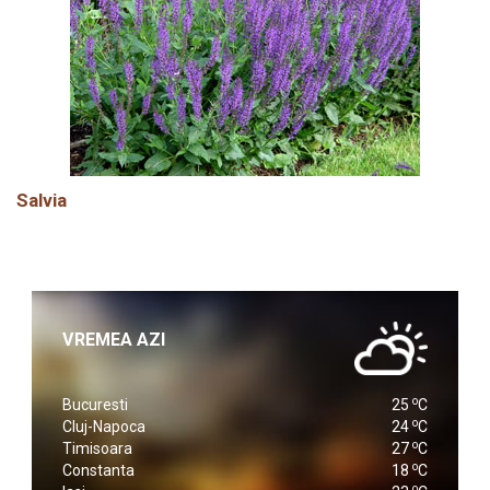
Salvia
VREMEA AZI
o
Bucuresti
25
C
o
Cluj-Napoca
24
C
o
Timisoara
27
C
o
Constanta
18
C
o