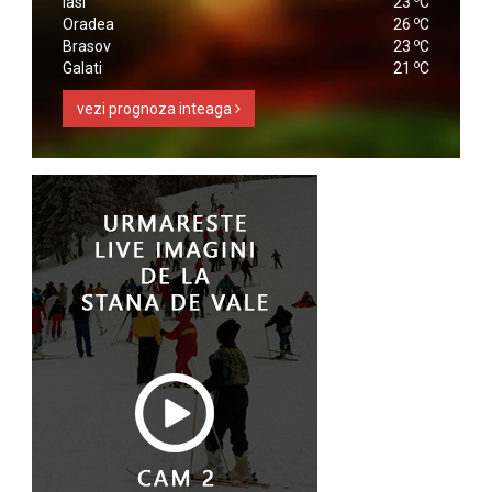
Iasi
23
C
o
Oradea
26
C
o
Brasov
23
C
o
Galati
21
C
vezi prognoza inteaga