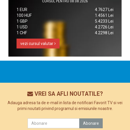
CURSUL PENTRU 08.08.2026
1 EUR
4.7627 Lei
100 HUF
1.4561 Lei
1 GBP
5.4233 Lei
1 USD
4.2726 Lei
1 CHF
4.2298 Lei
vezi cursul valutar
VREI SA AFLI NOUTATILE?
Adauga adresa ta de e-mail in lista de notificari Favorit TV si vei
primi noutati privind programul si emisiunile noastre.