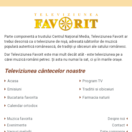
Parte componentă a trustului Centrul Naţional Media, Televiziunea Favorit ar
trebui descrisă ca o televiziune de nişă, adresată iubitorilor de muzică
populară autentică românească, de tradiţii şi obiceiuri ale satului românesc.
Dar Televiziunea Favorit este mai mult decât atât - este televiziunea pe a
cărei muzică românii petrec. Şi asta nu numai la sat, ci şi în marile oraşe.
Televiziunea cântecelor noastre
Acasa
Program TV
Emisiuni
Traditii si obiceiuri
Bucataria favorita
Farmacia naturii
Calendar ortodox
Muzica favorita
Despre noi
Evenimente
Contact
Versuri melodii
Date companie