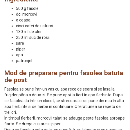
500 g fasole
doi morcovi
o ceapa
cinci catei de usturoi
130 ml de ulei
250 ml suc de rosii
sare
piper
apa
patrunjel
Mod de preparare pentru fasolea batuta
de post
Fasolea se pune într-un vas cu apa rece de seara si se lasa la
frigider pâna a doua zi. Se pune apoi la fiert în apa fierbinte. Dupa
ce fasolea da într-un clocot, se strecoara si se pune din nou în alta
apa fierbinte si se fierbe în continuare. Oferatiunea se repeta de
trei ori.
În timpul fierberii, morcovii taiati se adauga peste fasolea aproape
fiarta. Se drege cu sare si piper.
Dupa ce fasolea este gata, se pune într-un blender si se paseaza