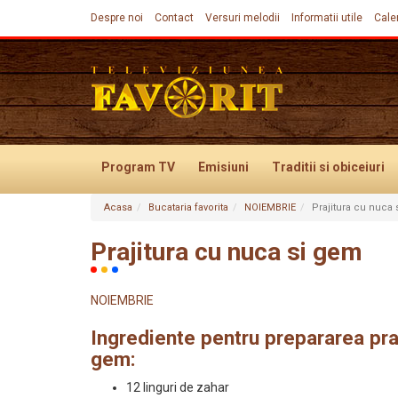
Despre noi
Contact
Versuri melodii
Informatii utile
Cale
Program TV
Emisiuni
Traditii
si obiceiuri
Acasa
Bucataria favorita
NOIEMBRIE
Prajitura cu nuca
Evenimente
Prajitura cu nuca si gem
NOIEMBRIE
Ingrediente pentru prepararea praj
gem:
12 linguri de zahar