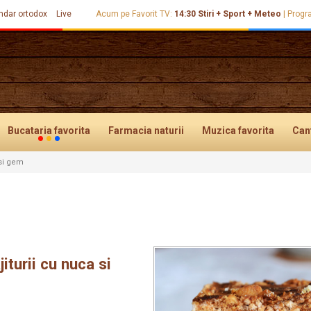
ndar ortodox
Live
Acum pe Favorit TV:
14:30
Stiri + Sport + Meteo
|
Progr
Bucataria
favorita
Farmacia
naturii
Muzica
favorita
Can
 si gem
iturii cu nuca si