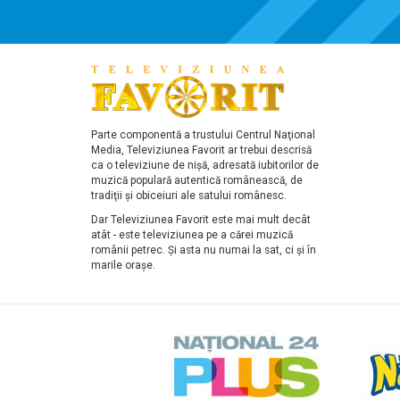
Parte componentă a trustului Centrul Naţional
Media, Televiziunea Favorit ar trebui descrisă
ca o televiziune de nişă, adresată iubitorilor de
muzică populară autentică românească, de
tradiţii şi obiceiuri ale satului românesc.
Dar Televiziunea Favorit este mai mult decât
atât - este televiziunea pe a cărei muzică
românii petrec. Şi asta nu numai la sat, ci şi în
marile oraşe.