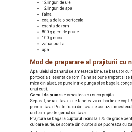
12 linguri de ulei
12 linguri de apa
faina
coaja de la o portocala
esenta de rom
800 g gem de prune
100 g nuca
zahar pudra
apa
Mod de preparare al prajiturii cu 
Apa, uleiul si zaharul se amesteca bine, se bat usor cu
portocala si esenta de rom. Faina se pune treptat si se
mica din aluat, se pune intr-o punga si se baga la cong
unui cutit.
Gemul de prune
se amesteca cu nuca prajita.
Separat, se ia o tava si se tapeteaza cu hartie de copt. S
pune in tava. Peste foaia din tava se aseaza amestecul
uniform peste gemul din tava.
Prajitura se baga la cuptorul incins la 175 de grade pe
culoare aurie, se scoate din cuptor si se pudreaza cu za