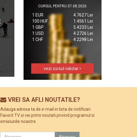
CURSUL PENTRU 07.08.2026
1 EUR
4.7627 Lei
100 HUF
1.4561 Lei
1 GBP
5.4233 Lei
1 USD
4.2726 Lei
1 CHF
4.2298 Lei
vezi cursul valutar
VREI SA AFLI NOUTATILE?
Adauga adresa ta de e-mail in lista de notificari
Favorit TV si vei primi noutati privind programul si
emisiunile noastre.