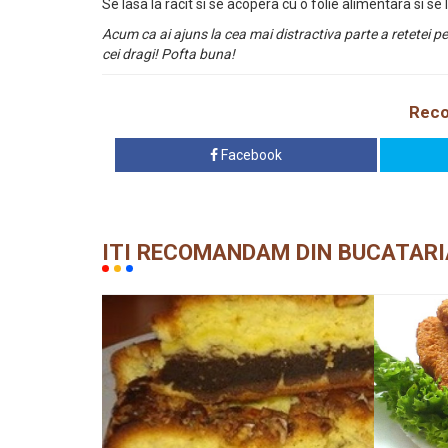
Se lasa la racit si se acopera cu o folie alimentara si se
Acum ca ai ajuns la cea mai distractiva parte a retetei p
cei dragi! Pofta buna!
Reco
Facebook
ITI RECOMANDAM DIN BUCATARI