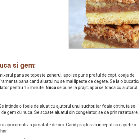
nuca si gem:
 mixerul pana se topeste zaharul, apoi se pune praful de copt, coaja de
 framanta pana cand aluatul nu se mai lipeste de degete. Se ia o bucatic
elator pentru 15 minute.
Nuca
se pune la prajit, apoi se toaca cu ajutorul
e intinde o foaie de aluat cu ajutorul unui sucitor, iar foaia obtinuta se
 de gem cu nuca. Se scoate aluatul din congelator, se da prin razatoare,
ntru aproximativ o jumatate de ora. Cand prajitura a inceput sa capete o
har.