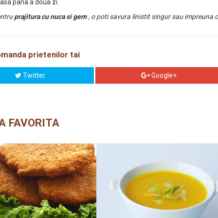
 lasa pana a doua zi.
entru
prajitura cu nuca si gem
, o poti savura linistit singur sau impreuna 
manda prietenilor tai
Twitter
Google+
A FAVORITA