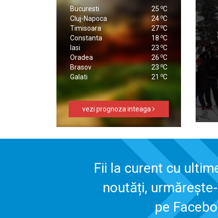
o
Bucuresti
25
C
o
Cluj-Napoca
24
C
o
Timisoara
27
C
o
Constanta
18
C
o
Iasi
23
C
o
Oradea
26
C
o
Brasov
23
C
o
Galati
21
C
vezi prognoza inteaga
Fii la curent cu ultim
noutăți, urmărește
pe Faceb