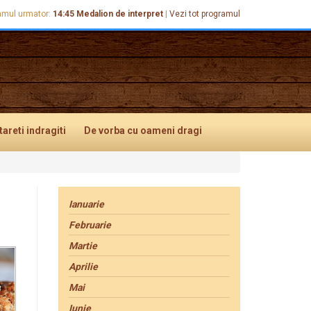
amul urmator:
14:45
Medalion de interpret
|
Vezi tot programul
tareti
indragiti
De vorba
cu oameni dragi
Ianuarie
Februarie
Martie
Aprilie
Mai
Iunie