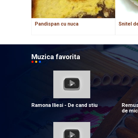
Pandispan cu nuca
Snitel d
Muzica favorita
Ramona Iliesi - De cand stiu
Remus 
de mic