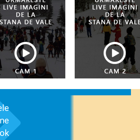
ele
-ne
ook