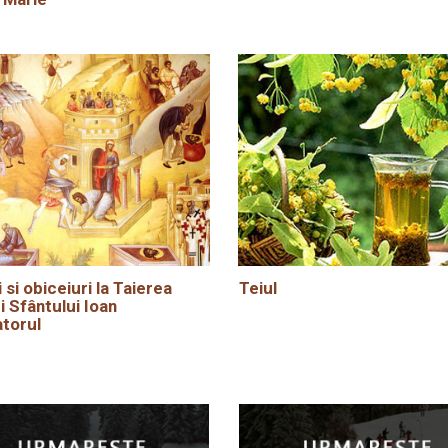
i si obiceiuri la Taierea
Teiul
i Sfântului Ioan
torul