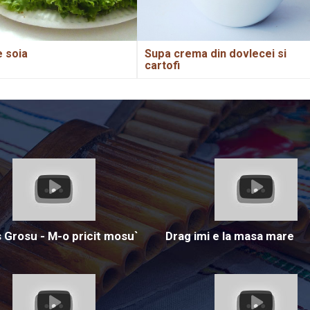
e soia
Supa crema din dovlecei si
cartofi
Grosu - M-o pricit mosu`
Drag imi e la masa mare