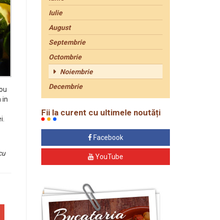
Iulie
August
Septembrie
Octombrie
Noiembrie
Decembrie
 ou
 in
Fii la curent cu ultimele noutăți
i.
Facebook
cu
YouTube