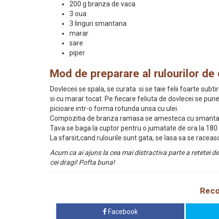
200 g branza de vaca
3 oua
3 linguri smantana
marar
sare
piper
Mod de preparare al rulourilor de
Dovleceii se spala, se curata si se taie felii foarte su
si cu marar tocat. Pe fiecare feliuta de dovlecei se pune
picioare intr-o forma rotunda unsa cu ulei.
Compozitia de branza ramasa se amesteca cu smantana, 
Tava se baga la cuptor pentru o jumatate de ora la 180
La sfarsit,cand rulourile sunt gata, se lasa sa se raceasca
Acum ca ai ajuns la cea mai distractiva parte a retetei d
cei dragi! Pofta buna!
Reco
Facebook