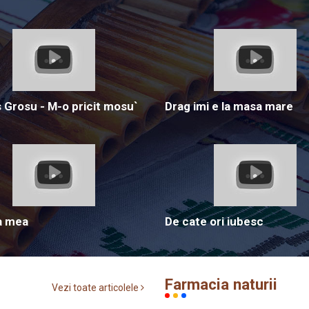
Grosu - M-o pricit mosu`
Drag imi e la masa mare
a mea
De cate ori iubesc
Farmacia naturii
Vezi toate articolele