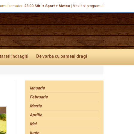
ramul urmator:
23:00
Stiri + Sport + Meteo
|
Vezi tot programul
tareti
indragiti
De vorba
cu oameni dragi
Ianuarie
Februarie
Martie
Aprilie
Mai
Iunie