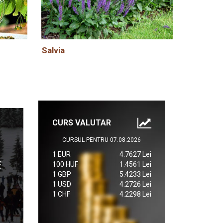
Salvia
CURS VALUTAR
CURSUL PENTRU 07.08.2026
1 EUR
4.7627 Lei
100 HUF
1.4561 Lei
1 GBP
5.4233 Lei
1 USD
4.2726 Lei
1 CHF
4.2298 Lei