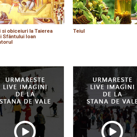
i si obiceiuri la Taierea
Teiul
i Sfântului Ioan
torul