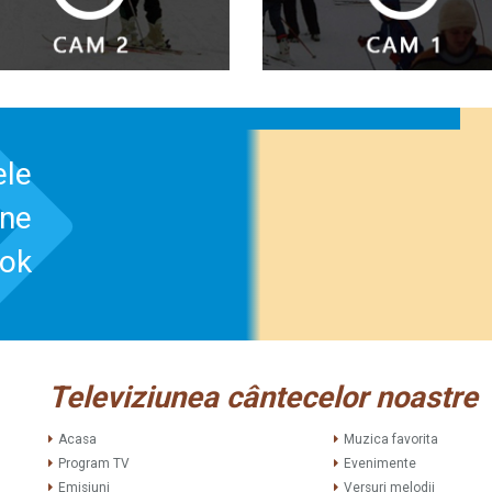
ele
-ne
ook
Televiziunea cântecelor noastre
Acasa
Muzica favorita
Program TV
Evenimente
Emisiuni
Versuri melodii