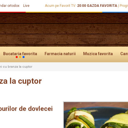
ndar ortodox
Live
Acum pe Favorit TV:
20:00
GAZDA FAVORITA
|
Prog
Bucataria
favorita
Farmacia
naturii
Muzica
favorita
Can
i cu branza la cuptor
za la cuptor
ourilor de dovlecei