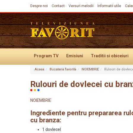
Despre noi
Contact
Versuri melodii
Informatii utile
Cale
Program TV
Emisiuni
Traditii
si obiceiuri
Acasa
Bucataria favorita
NOIEMBRIE
Rulouri de dovlece
Evenimente
Rulouri de dovlecei cu bran
NOIEMBRIE
Ingrediente pentru prepararea rul
cu branza:
1 dovlecel