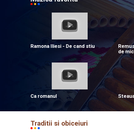
Ramona Iliesi - De cand stiu
Remus 
de mic
Ca romanul
Steau
Traditii si obiceiuri