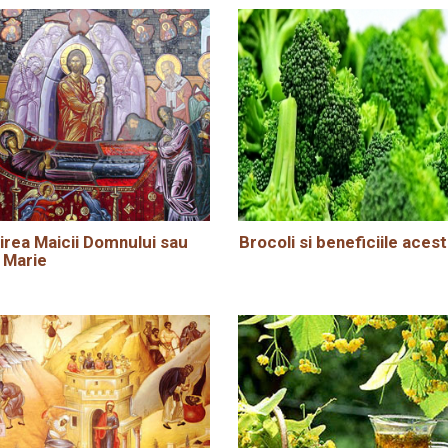
rea Maicii Domnului sau
Brocoli si beneficiile acest
 Marie