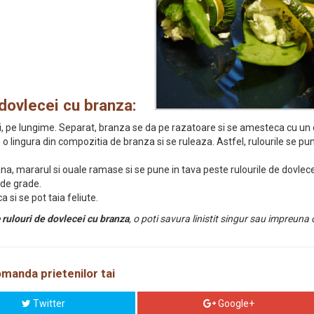
 dovlecei cu branza:
btiri, pe lungime. Separat, branza se da pe razatoare si se amesteca cu un
 o lingura din compozitia de branza si se ruleaza. Astfel, rulourile se pun
mararul si ouale ramase si se pune in tava peste rulourile de dovlece
 de grade.
 si se pot taia feliute.
e
rulouri de dovlecei cu branza
, o poti savura linistit singur sau impreuna 
manda prietenilor tai
Twitter
Google+