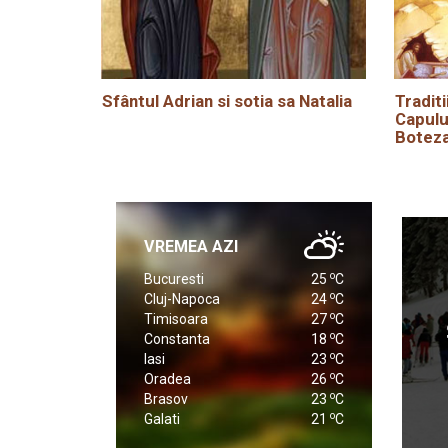
Sfântul Adrian si sotia sa Natalia
Traditi
Capulu
Boteza
VREMEA AZI
o
Bucuresti
25
C
o
Cluj-Napoca
24
C
o
Timisoara
27
C
o
Constanta
18
C
o
Iasi
23
C
o
Oradea
26
C
o
Brasov
23
C
o
Galati
21
C