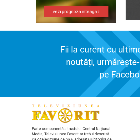
vezi prognoza inteaga
Fii la curent cu ultim
noutăți, urmărește
pe Faceb
Parte componentă a trustului Centrul Naţional
Media, Televiziunea Favorit ar trebui descrisă
ca o televiziune de nişă, adresată iubitorilor de