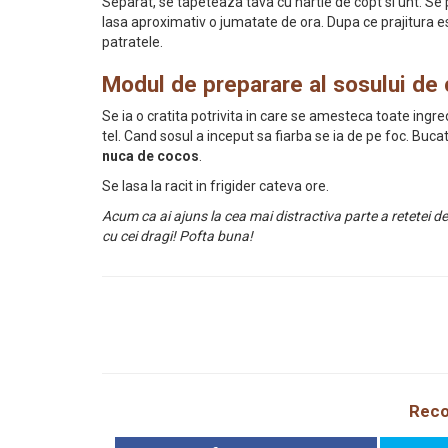
Separat, se tapeteaza tava cu hartie de copt si unt. Se p
lasa aproximativ o jumatate de ora. Dupa ce prajitura es
patratele.
Modul de preparare al sosului de 
Se ia o cratita potrivita in care se amesteca toate ing
tel. Cand sosul a inceput sa fiarba se ia de pe foc. Buca
nuca de cocos
.
Se lasa la racit in frigider cateva ore.
Acum ca ai ajuns la cea mai distractiva parte a retetei de
cu cei dragi! Pofta buna!
Reco