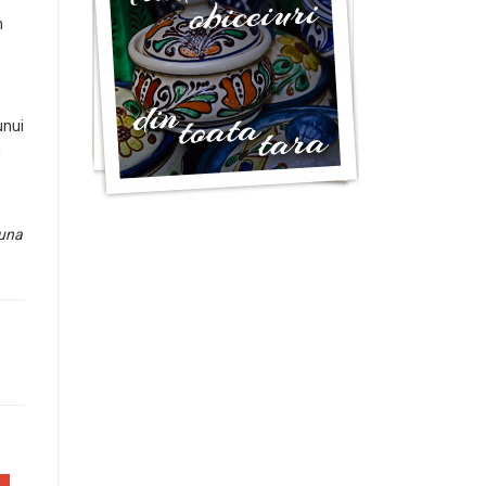
n
unui
n
euna