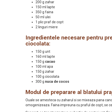
200 g zahar
150 ml lapte
350 g faina
50 ml ulei
1 plic praf de copt
2 linguri miere
Ingredientele necesare pentru pr
ciocolata:
150 g unt
160 ml lapte
150 g
cacao
100 ml apa
150 g zahar
100 g ciocolata
300 g
nuca de cocos
Modul de preparare al blatului praji
Ouale se amesteca cu zaharul si se mixeaza pana cand z
omogenizeaza. Faina impreuna cu praful de copt, se cer