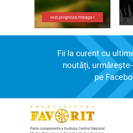
vezi prognoza inteaga
Fii la curent cu ultim
noutăți, urmărește
pe Faceb
Parte componentă a trustului Centrul Naţional