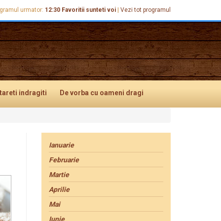
gramul urmator:
12:30
Favoritii sunteti voi
|
Vezi tot programul
tareti
indragiti
De vorba
cu oameni dragi
Ianuarie
Februarie
Martie
Aprilie
Mai
Iunie