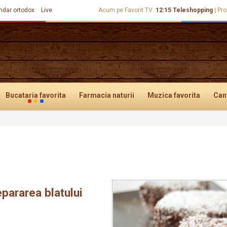
ndar ortodox
Live
Acum pe Favorit TV:
12:15
Teleshopping
|
Pro
Bucataria
favorita
Farmacia
naturii
Muzica
favorita
Can
pararea blatului