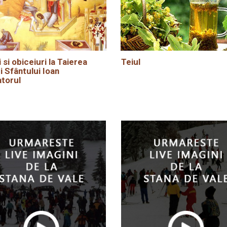
i si obiceiuri la Taierea
Teiul
i Sfântului Ioan
torul