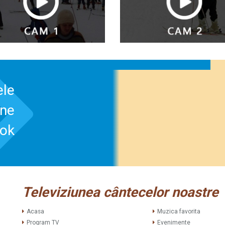
ele
-ne
ook
Televiziunea cântecelor noastre
Acasa
Muzica favorita
Program TV
Evenimente