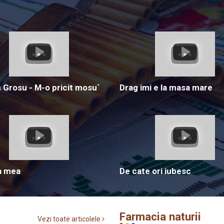
Grosu - M-o pricit mosu`
Drag imi e la masa mare
a mea
De cate ori iubesc
Farmacia naturii
Vezi toate articolele