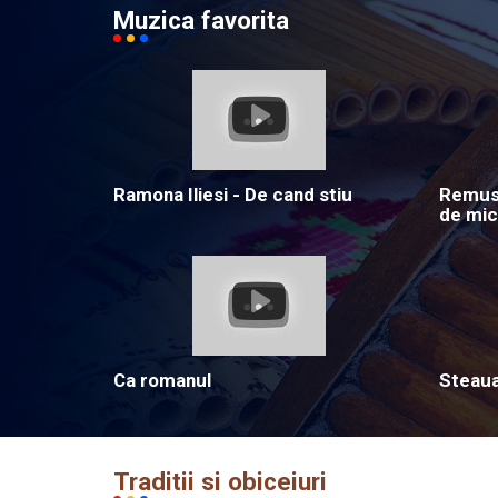
Muzica favorita
Ramona Iliesi - De cand stiu
Remus 
de mic
Ca romanul
Steau
Traditii si obiceiuri