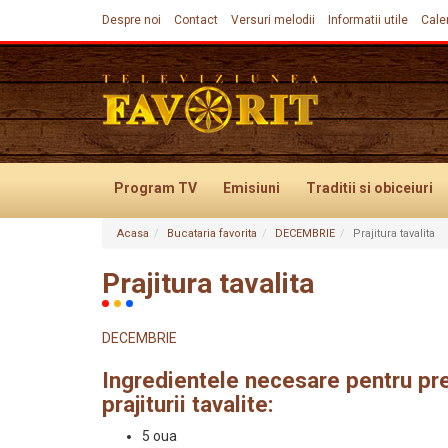
Despre noi
Contact
Versuri melodii
Informatii utile
Cale
Program TV
Emisiuni
Traditii
si obiceiuri
Acasa
Bucataria favorita
DECEMBRIE
Prajitura tavalita
Evenimente
Prajitura tavalita
DECEMBRIE
Ingredientele necesare pentru pre
prajiturii tavalite:
5 oua