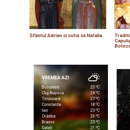
Sfântul Adrian si sotia sa Natalia
Traditi
Capulu
Boteza
VREMEA AZI
o
Bucuresti
25
C
o
Cluj-Napoca
24
C
o
Timisoara
27
C
o
Constanta
18
C
o
Iasi
23
C
o
Oradea
26
C
o
Brasov
23
C
o
Galati
21
C