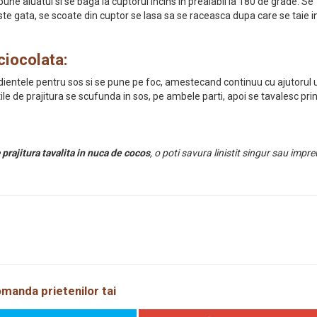
une aluatul si se baga la cuptorul incins in prealabil la 180 de grade. Se
te gata, se scoate din cuptor se lasa sa se raceasca dupa care se taie i
ciocolata:
redientele pentru sos si se pune pe foc, amestecand continuu cu ajutorul 
tile de prajitura se scufunda in sos, pe ambele parti, apoi se tavalesc pri
prajitura tavalita in nuca de cocos
, o poti savura linistit singur sau impr
manda prietenilor tai