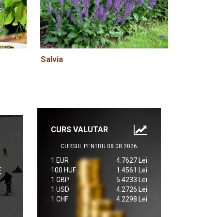
Salvia
CURS VALUTAR
CURSUL PENTRU 08.08.2026
1 EUR
4.7627 Lei
100 HUF
1.4561 Lei
1 GBP
5.4233 Lei
1 USD
4.2726 Lei
1 CHF
4.2298 Lei