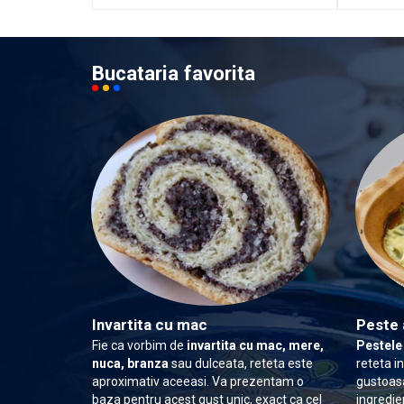
Bucataria favorita
Invartita cu mac
Peste 
Fie ca vorbim de
invartita cu mac, mere,
Pestele
nuca, branza
sau dulceata, reteta este
reteta i
aproximativ aceeasi. Va prezentam o
gustoasa
baza pentru acest gust unic, exact ca cel
ingredie