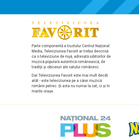
Parte componentă a trustului Centrul Naţional
Media, Televiziunea Favorit ar trebui descrisă
ca o televiziune de nişă, adresată iubitorilor de
muzică populară autentică românească, de
tradiţii şi obiceiuri ale satului românesc.
Dar Televiziunea Favorit este mai mult decât
atât - este televiziunea pe a cărei muzică
românii petrec. Şi asta nu numai la sat, ci şi în
marile oraşe.