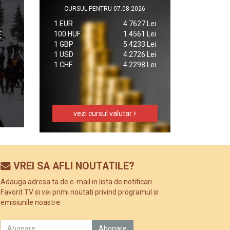
CURSUL PENTRU 07.08.2026
1 EUR
4.7627 Lei
100 HUF
1.4561 Lei
1 GBP
5.4233 Lei
1 USD
4.2726 Lei
1 CHF
4.2298 Lei
vezi cursul valutar
VREI SA AFLI NOUTATILE?
Adauga adresa ta de e-mail in lista de notificari
Favorit TV si vei primi noutati privind programul si
emisiunile noastre.