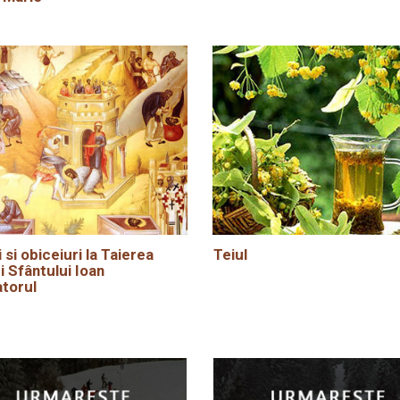
i si obiceiuri la Taierea
Teiul
i Sfântului Ioan
torul