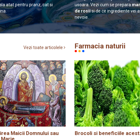
ala atat pentru pranz, cat si
usoara. Vezi cum se prepara
man
ina.
de rosii
si de ce ingrediente vei 
nevoie.
Farmacia naturii
Vezi toate articolele
rea Maicii Domnului sau
Brocoli si beneficiile acest
 Marie