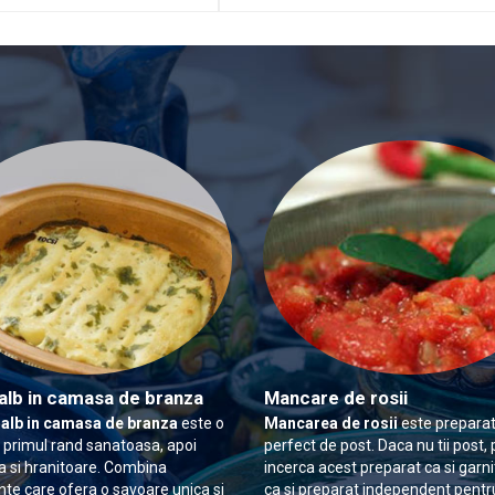
alb in camasa de branza
Mancare de rosii
 alb in camasa de branza
este o
Mancarea de rosii
este preparat
n primul rand sanatoasa, apoi
perfect de post. Daca nu tii post, 
 si hranitoare. Combina
incerca acest preparat ca si garn
nte care ofera o savoare unica si
ca si preparat independent pentr