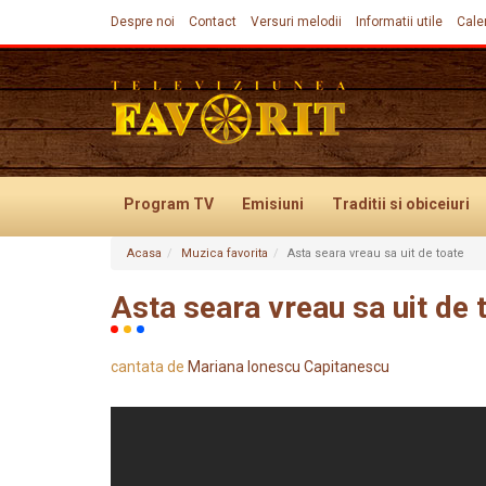
Despre noi
Contact
Versuri melodii
Informatii utile
Cale
Program TV
Emisiuni
Traditii
si obiceiuri
Acasa
Muzica favorita
Asta seara vreau sa uit de toate
Evenimente
Asta seara vreau sa uit de 
cantata de
Mariana Ionescu Capitanescu