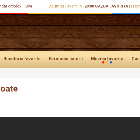
ndar ortodox
Live
Acum pe Favorit TV:
20:00
GAZDA FAVORITA
|
Prog
Bucataria
favorita
Farmacia
naturii
Muzica
favorita
Can
toate