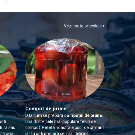
Vezi toate articolele
Compot de prune
ul
Iata cum se prepara
compotul de prune
,
poti
una dintre cele mai populare feluri de
itura sau
compot. Reteta noastra e usor de urmarit
u o cina
iar tu poti prepara cel mai delicios