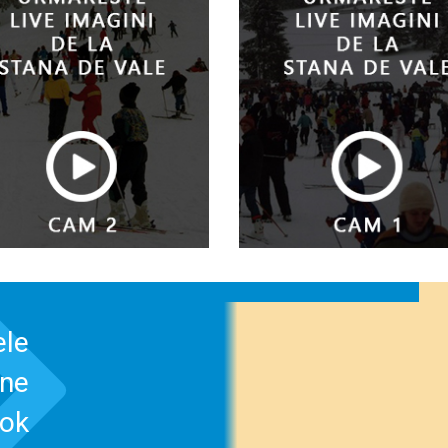
ele
-ne
ook