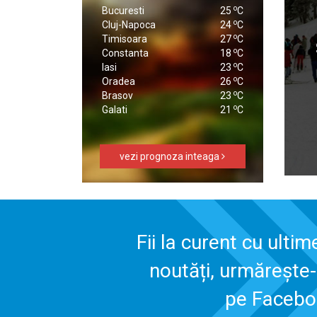
o
Bucuresti
25
C
o
Cluj-Napoca
24
C
o
Timisoara
27
C
o
Constanta
18
C
o
Iasi
23
C
o
Oradea
26
C
o
Brasov
23
C
o
Galati
21
C
vezi prognoza inteaga
Fii la curent cu ultim
noutăți, urmărește
pe Faceb