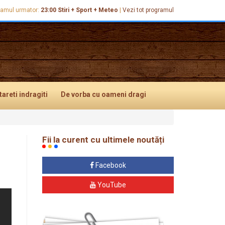
ramul urmator:
23:00
Stiri + Sport + Meteo
|
Vezi tot programul
tareti
indragiti
De vorba
cu oameni dragi
Fii la curent cu ultimele noutăți
Facebook
YouTube