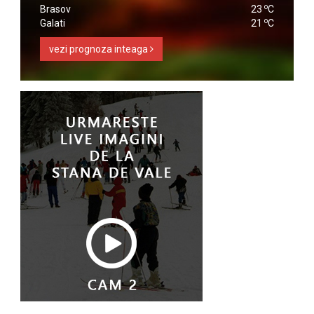
o
Brasov
23
C
o
Galati
21
C
vezi prognoza inteaga