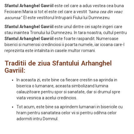
Sfantul Arhanghel Gavriil
este cel care a adus vestea cea buna
Fecioarei Maria si tot el este cel care a vestit
"taina cea din veac
ascunsa"
. El este vestitorul Intruparii Fiului lui Dumnezeu.
Sfantul Arhanghel Gavriil
este unul dintre cei sapte ingeri care
stau inaintea Tronului lui Dumnezeu. In tara noastra, cultul pentru
Sfantul Arhanghel Gavriil
este foarte raspandit. Numeroase
biserici si numerosi credinciosi ii poarta numele, iar icoana care-l
reprezinta este intalnita in casele multor romani.
Traditii de ziua Sfantului Arhanghel
Gavriil:
In aceasta zi, este bine ca fiecare crestin sa aprinda in
biserica o lumanare, aceasta simbolizand lumina
calauzitoare pentru spor si sanatate, dar si drumul spre
viata vesnica a acelui credincios.
Tot acum, este bine sa aprindem lumanari in bisericile cu
hram pentru sanatatea celor vii si pentru odihna celor
adormiti intru Domnul.