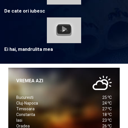
De cate ori iubesc
Ei hai, mandrulita mea
VREMEA AZI
o
Bucuresti
25
C
o
Cluj-Napoca
24
C
o
Timisoara
27
C
o
Constanta
18
C
o
Iasi
23
C
o
Oradea
26
C