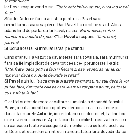
te mantuiesti"
Iar Pavel raspunzand a zis:
"Toate cate imi vei spune, cu ravna le voi
face."
Sfantul Antonie facea acestea pentru ca Pavel sa se
nemultumeasca si sa plece. Dar, Pavel, l-a uimit pe sfant. Atins
adanc fiind de purtarea lui Pavel, i-a zis:
"Batranelule, vrei sa
mancam o bucata de paine?"
Iar
Pavel
a raspuns:
"Cum crezi,
parinte!"
Si lucrul acesta l-a inmuiat iarasi pe sfantul.
Cand sfantul l-a vazut ca savarseste fara sovaiala, fara murmur si
fara sa fie impiedicat de ceva tot ceea ce-i porunceste, i-a zis:
"Uite, frate, daca poti sa faci in fiecare zi asa, atunci sa ramai cu
mine; iar daca nu, du-te de unde ai venit!"
Si
Pavel
a zis lui:
"Daca mai ai si altele sa-mi arati, nu stiu daca le voi
putea face, dar toate cele pe care le-am vazut pana acum, pe toate
cu usurinta le fac".
O astfel si atat de mare ascultare si umilinta a dobandit fericitul
Pavel
, incat a primit har impotriva demonilor ca sa-i alunge pe
dansii. Iar marele
Antonie
, incredintandu-se despre el, l-a tinut cu
sine o vreme oarecare. Apoi, facandu-i o chilie l-a asezat in ea, ca
sa cunoasca toate viclesugurile demonilor si sa se lupte acolo cu
ei. Deci, petrecand un an intreg in singuratatea lui si dovedindu-se