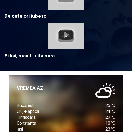
De cate ori iubesc
Ei hai, mandrulita mea
VREMEA AZI
o
Bucuresti
25
C
o
Cluj-Napoca
24
C
o
Timisoara
27
C
o
Constanta
18
C
o
Iasi
23
C