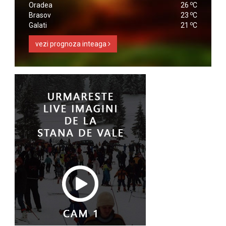
o
Oradea
26
C
o
Brasov
23
C
o
Galati
21
C
vezi prognoza inteaga