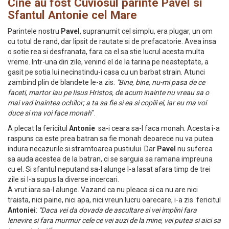
Cine au fost Cuviosul parinte Pavel si
Sfantul Antonie cel Mare
Parintele nostru
Pavel
, supranumit cel simplu, era plugar, un om
cu totul de rand, dar lipsit de rautate si de prefacatorie. Avea insa
o sotie rea si desfranata, fara ca el sa stie lucrul acesta multa
vreme. Intr-una din zile, venind el de la tarina pe neasteptate, a
gasit pe sotia lui necinstindu-i casa cu un barbat strain. Atunci
zambind plin de blandete le-a zis:
"Bine, bine, nu-mi pasa de ce
faceti, martor iau pe Iisus Hristos, de acum inainte nu vreau sa o
mai vad inaintea ochilor; a ta sa fie si ea si copiii ei, iar eu ma voi
duce si ma voi face monah
".
A plecat la fericitul
Antonie
sa-i ceara sa-l faca monah. Acesta i-a
raspuns ca este prea batran sa fie monah deoarece nu va putea
indura necazurile si stramtoarea pustiului. Dar
Pavel
nu suferea
sa auda acestea de la batran, ci se sarguia sa ramana impreuna
cu el. Si sfantul neputand sa-l alunge l-a lasat afara timp de trei
zile si l-a supus la diverse incercari.
A vrut iara sa-l alunge. Vazand ca nu pleaca si ca nu are nici
traista, nici paine, nici apa, nici vreun lucru oarecare, i-a zis fericitul
Antoniei
:
"Daca vei da dovada de ascultare si vei implini fara
lenevire si fara murmur cele ce vei auzi de la mine, vei putea si aici sa