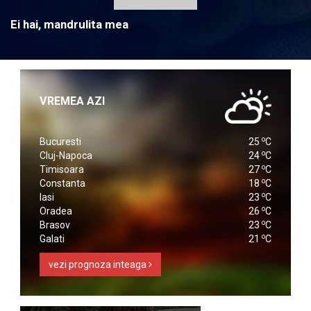
Ei hai, mandrulita mea
VREMEA AZI
o
Bucuresti
25
C
o
Cluj-Napoca
24
C
o
Timisoara
27
C
o
Constanta
18
C
o
Iasi
23
C
o
Oradea
26
C
o
Brasov
23
C
o
Galati
21
C
vezi prognoza inteaga