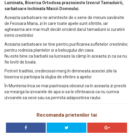
Luminata, Biserica Ortodoxa praznuieste Izvorul Tamaduirii,
sarbatoare închinata Maicii Domnului.
Aceasta sarbatoare ne aminteste de o serie de minuni savârsite
de Fecioara Maria, zi în care toate apele sunt sfintite, iar
agheasma are mai mult decât oricând darul tamaduirii si curatirii
inimii crestinilor.
Aceasta sarbatoare se tine pentru purificarea sufletelor crestinilor,
pentru rodnicia plantelor si a belsugului din casa.
Nu este bine ca barbatii sa lucreaze la câmp în aceasta zi ca sa nu
fie loviti de boala.
Potrivit traditiei, credinciosii merg în dimineata acestei zile la
biserica si participa la slujba de sfintire a apelor.
În Muntenia înca se mai pastreaza obiceiul ca în aceasta zi preotii
sa mearga la izvoarele de apa si sa le sfinteasca ca nu cumva
izvoarele sa sece sau sa permita adapostirea raului.
Recomanda prietenilor tai