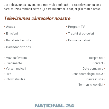
Dar Televiziunea Favorit este mai mult decât atât - este televiziunea pe a
cărei muzică românii petrec. Şi asta nu numai la sat, ci şi în marile oraşe.
Televiziunea cântecelor noastre
Acasa
Program TV
Emisiuni
Traditii si obiceiuri
Bucataria favorita
Farmacia naturii
Calendar ortodox
Muzica favorita
Despre noi
Evenimente
Contact
Versuri melodii
Date companie
Live
Cont deontologic ARCA
Informatii utile
Cauta in site
Termeni si conditii