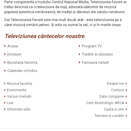
Parte componentă a trustului Centrul Naţional Media, Televiziunea Favorit ar
trebui descrisă ca o televiziune de nişă, adresată iubitorilor de muzică
populară autentică românească, de tradiţii şi obiceiuri ale satului românesc.
Dar Televiziunea Favorit este mai mult decât atât - este televiziunea pe a
cărei muzică românii petrec. Şi asta nu numai la sat, ci şi în marile oraşe.
Televiziunea cântecelor noastre
Acasa
Program TV
Emisiuni
Traditii si obiceiuri
Bucataria favorita
Farmacia naturii
Calendar ortodox
Muzica favorita
Despre noi
Evenimente
Contact
Versuri melodii
Date companie
Live
Cont deontologic ARCA
Informatii utile
Cauta in site
Termeni si conditii