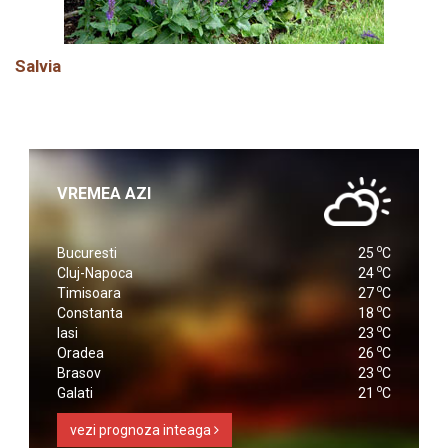
Salvia
VREMEA AZI
o
Bucuresti
25
C
o
Cluj-Napoca
24
C
o
Timisoara
27
C
o
Constanta
18
C
o
Iasi
23
C
o
Oradea
26
C
o
Brasov
23
C
o
Galati
21
C
vezi prognoza inteaga