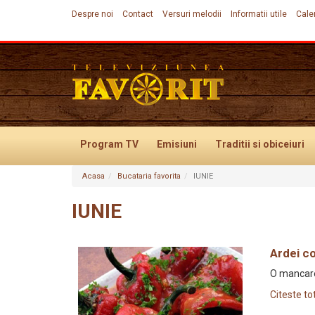
Despre noi
Contact
Versuri melodii
Informatii utile
Cale
Program TV
Emisiuni
Traditii
si obiceiuri
Acasa
Bucataria favorita
IUNIE
Evenimente
IUNIE
Ardei co
O mancare 
Citeste to