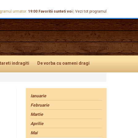
gramul urmator:
19:00
Favoritii sunteti voi
|
Vezi tot programul
tareti
indragiti
De vorba
cu oameni dragi
Ianuarie
Februarie
Martie
Aprilie
Mai