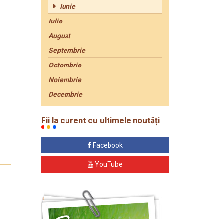
Iunie
Iulie
August
Septembrie
Octombrie
Noiembrie
Decembrie
Fii la curent cu ultimele noutăți
Facebook
YouTube