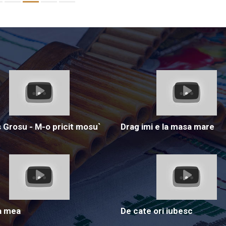
Grosu - M-o pricit mosu`
Drag imi e la masa mare
a mea
De cate ori iubesc