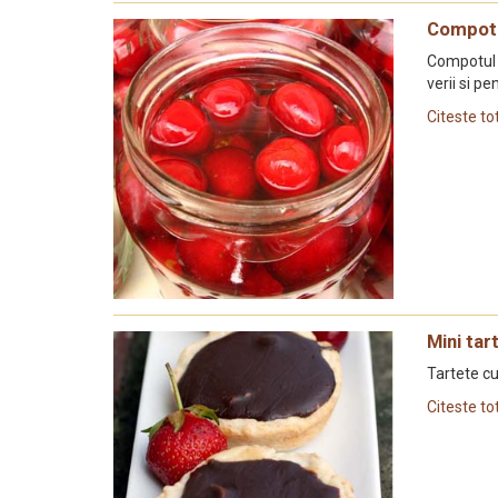
Compot 
Compotul d
verii si pe
Citeste to
Mini tar
Tartete c
Citeste to