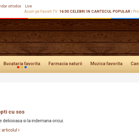
ndar ortodox
Live
Acum pe Favorit TV:
16:00
CELEBRI IN CANTECUL POPULAR
|
Pro
Bucataria
favorita
Farmacia
naturii
Muzica
favorita
Can
pti cu sos
delicioasa si la indemana oricui.
t articolul