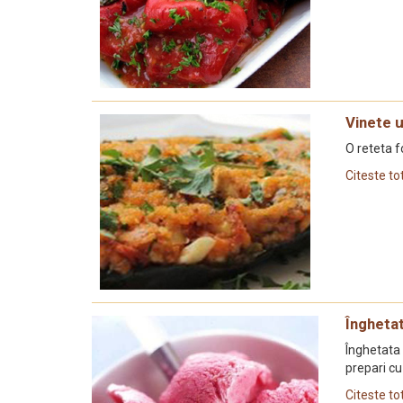
Vinete 
O reteta f
Citeste to
Înghetat
Înghetata 
prepari cu
Citeste to