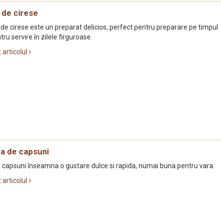
de cirese
e cirese este un preparat delicios, perfect pentru preparare pe timpul
ntru servire în zilele firguroase.
t articolul
ta de capsuni
u capsuni înseamna o gustare dulce si rapida, numai buna pentru vara.
t articolul