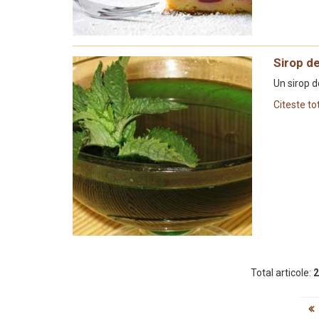
Sirop d
Un sirop d
Citeste to
Total articole:
2