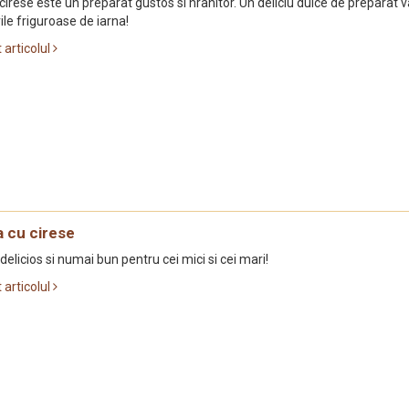
irese este un preparat gustos si hranitor. Un deliciu dulce de preparat v
ile friguroase de iarna!
t articolul
a cu cirese
delicios si numai bun pentru cei mici si cei mari!
t articolul