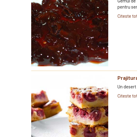
Gemul de c
pentru ser
Citeste to
Prajitur
Un desert 
Citeste to