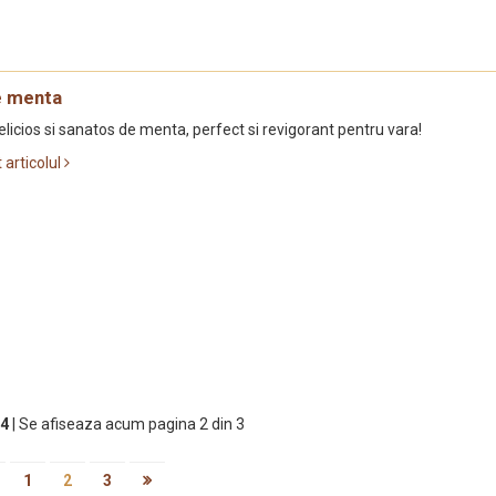
e menta
elicios si sanatos de menta, perfect si revigorant pentru vara!
t articolul
4
| Se afiseaza acum pagina 2 din 3
1
2
3