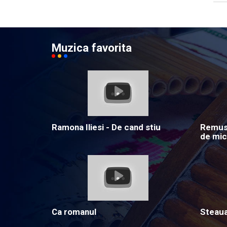
Muzica favorita
Ramona Iliesi - De cand stiu
Remus 
de mic
Ca romanul
Steau