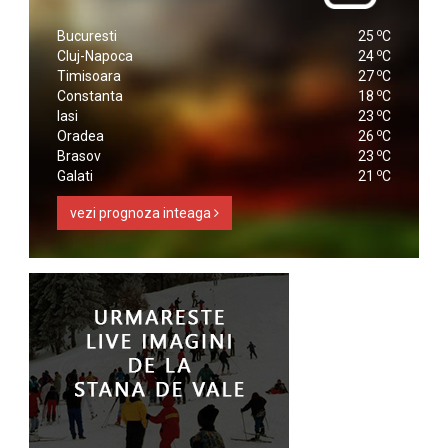
o
Bucuresti
25
C
o
Cluj-Napoca
24
C
o
Timisoara
27
C
o
Constanta
18
C
o
Iasi
23
C
o
Oradea
26
C
o
Brasov
23
C
o
Galati
21
C
vezi prognoza inteaga