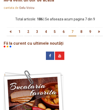
Mi-a venit un dor de acasa
cantata de
Gelu Voicu
Total articole:
186
| Se afiseaza acum pagina 7 din 9
1
2
3
4
5
6
7
8
9
Fii la curent cu ultimele noutăți