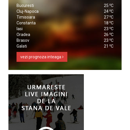
o
Bucuresti
25
C
o
Cluj-Napoca
24
C
o
Timisoara
27
C
o
Constanta
18
C
o
Iasi
23
C
o
Oradea
26
C
o
Brasov
23
C
o
Galati
21
C
vezi prognoza inteaga