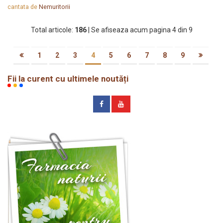
cantata de
Nemuritorii
Total articole:
186
| Se afiseaza acum pagina 4 din 9
1
2
3
4
5
6
7
8
9
Fii la curent cu ultimele noutăți